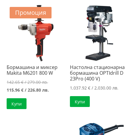
Промоция
Бормашина и миксер
Настолна стационарна
Makita M6201 800 W
бормашина OPTIdrill D
23Pro (400 V)
Original
142.65
€
/ 279.00 лв.
1,037.92
€
/ 2,030.00 лв.
price
Текущата
115.96
€
/ 226.80 лв.
was:
цена
Купи
Купи
142.65 €
е:
/
115.96 €
279.00 лв..
/
226.80 лв..