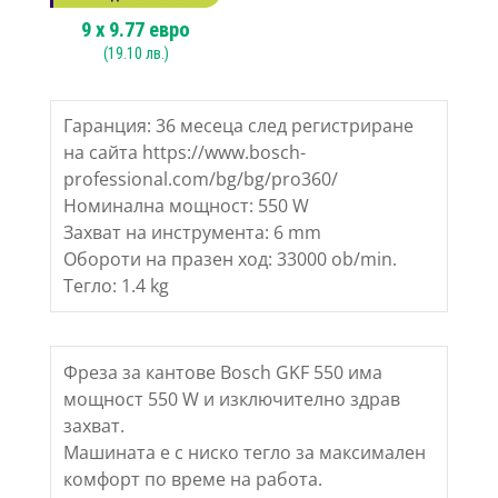
9
x
9.77
евро
(
19.10
лв.)
Гаранция: 36 месеца след регистриране
на сайта https://www.bosch-
professional.com/bg/bg/pro360/
Номинална мощност: 550 W
Захват на инструмента: 6 mm
Обороти на празен ход: 33000 ob/min.
Тегло: 1.4 kg
Фреза за кантове Bosch GKF 550 има
мощност 550 W и изключително здрав
захват.
Машината е с ниско тегло за максимален
комфорт по време на работа.