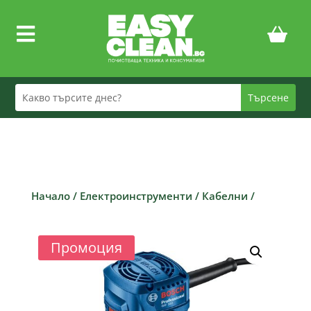

Начало
/
Електроинструменти
/
Кабелни
/
Промоция