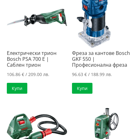
Електрически трион
Фреза за кантове Bosch
Bosch PSA 700 E |
GKF 550 |
Саблен трион
Професионална фреза
106.86
€
/ 209.00 лв.
96.63
€
/ 188.99 лв.
Купи
Купи