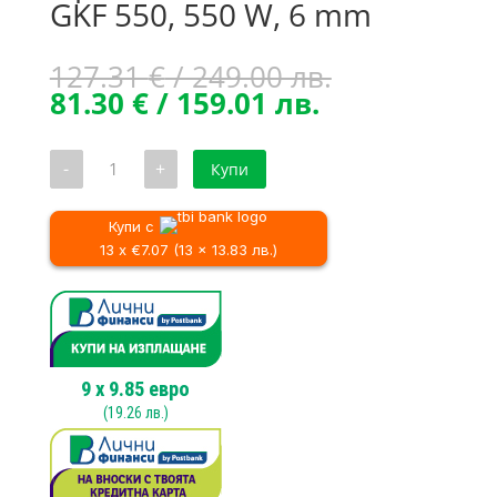
GKF 550, 550 W, 6 mm
Original
127.31
€
/ 249.00 лв.
Текущата
price
81.30
€
/ 159.01 лв.
цена
was:
е:
127.31 €
количество
-
+
Купи
81.30 €
/
за
Фреза
/
249.00 лв..
за
159.01 лв..
кантове
Купи с
BOSCH
13 x €7.07 (13 x 13.83 лв.)
GKF
550,
550
W,
6
mm
9
x
9.85
евро
(
19.26
лв.)