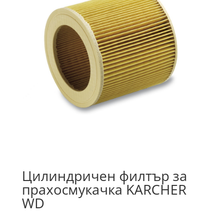
Цилиндричен филтър за
прахосмукачка KARCHER
WD