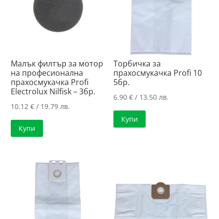
Малък филтър за мотор
Торбичка за
на професионална
прахосмукачка Profi 10
прахосмукачка Profi
5бр.
Electrolux Nilfisk – 3бр.
6.90
€
/ 13.50 лв.
10.12
€
/ 19.79 лв.
Купи
Купи