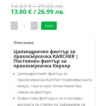
Original
14.83
€
/ 29.00 лв.
price
Текущата
13.80
€
/ 26.99 лв.
was:
цена
14.83 €
е:
количество
-
+
Купи
/
13.80 €
за
Цилиндричен
29.00 лв..
/
филтър
26.99 лв..
за
прахосмукачка
Описание
KARCHER
WD
Цилиндричен филтър за
прахосмукачка KARCHER |
Постоянен филтър за
прахосмукачка Керхер
Цилиндричният филтър за
прахосмукачка Karcher позволява както
мокро, така и сухо почистване без
смяна на филтъра
Освен това филтърът се отличава с
високата си степен на задържане на