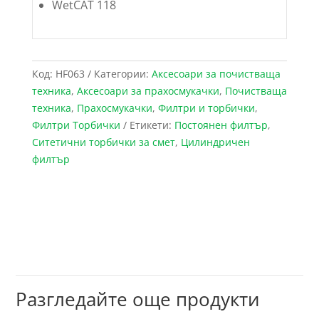
WetCAT 118
Код:
HF063
Категории:
Аксесоари за почистваща
техника
,
Аксесоари за прахосмукачки
,
Почистваща
техника
,
Прахосмукачки
,
Филтри и торбички
,
Филтри Торбички
Етикети:
Постоянен филтър
,
Ситетични торбички за смет
,
Цилиндричен
филтър
Разгледайте още продукти