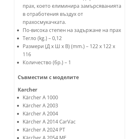
прах, което елиминира замърсяванията
в отработения въздух от
прахосмукачката.
По-висока степен на задържане на прах
Тегло (kg.) – 0,12
Размери (Д х Ш х В) (mm.) – 122 x 122 x
116
Количество (бр.) – 1
Съвместим с моделите
Karcher
Kärcher A 1000
Kärcher A 2003
Kärcher A 2004
Kärcher A 2014 CarVac
Kärcher A 2024 PT
Kärcher A 2054 ME