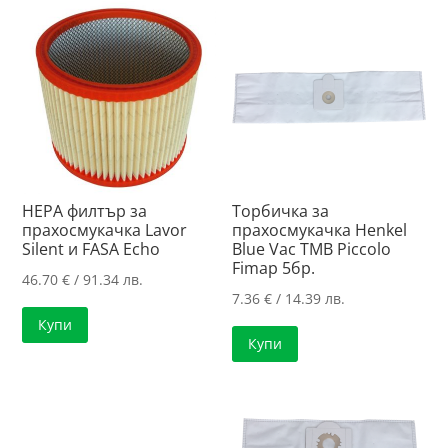
HEPA филтър за
Торбичка за
прахосмукачка Lavor
прахосмукачка Henkel
Silent и FASA Echo
Blue Vac TMB Piccolo
Fimap 5бр.
46.70
€
/ 91.34 лв.
7.36
€
/ 14.39 лв.
Купи
Купи