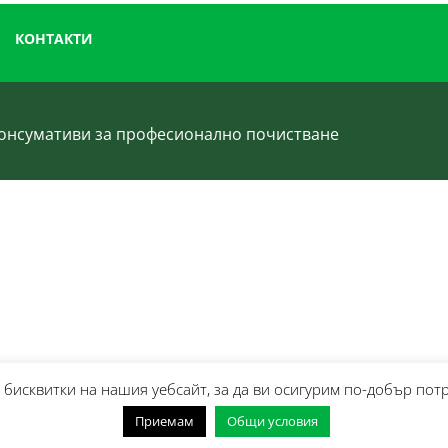
КОНТАКТИ
 консумативи за професионално почистване
бисквитки на нашия уебсайт, за да ви осигурим по-добър пот
Приемам
Общи условия