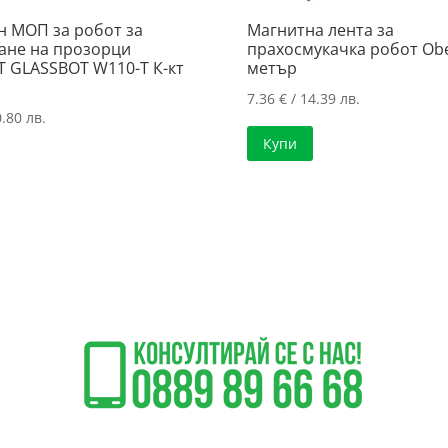
н МОП за робот за
Магнитна лента за
ане на прозорци
прахосмукачка робот Obe
 GLASSBOT W110-T К-кт
метър
7.36
€
/ 14.39 лв.
.80 лв.
Купи