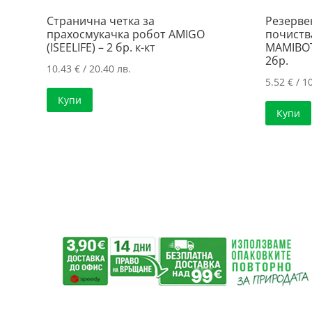
Странична четка за
Резерве
прахосмукачка робот AMIGO
почиств
(ISEELIFE) – 2 бр. к-кт
MAMIBOT
2бр.
10.43
€
/ 20.40 лв.
5.52
€
/ 10
Купи
Купи