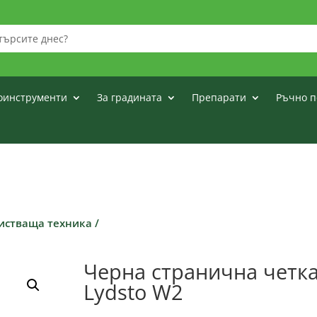
оинструменти
За градината
Препарати
Ръчно п
чистваща техника
/
Черна странична четка
Lydsto W2