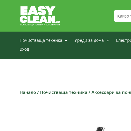
Почистваща техника
Уреди за дома
Електр
Вход
Начало
/
Почистваща техника
/
Аксесоари за по