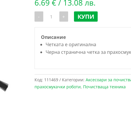
6.69
€
/ 13.08 лв.
количество
КУПИ
-
+
за
Черна
странична
четка
за
Описание
прахосмукачка
Четката е оригинална
робот
Lydsto
Черна странична четка за прахосмук
W2
Код:
111469
Категории:
Аксесоари за почиств
прахосмукачки роботи
,
Почистваща техника