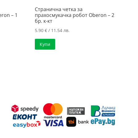
Странична четка за
ron – 1
прахосмукачка робот Oberon – 2
бр. к-кт
5.90
€
/ 11.54 лв.
Купи