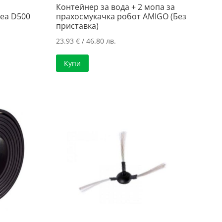
Контейнер за вода + 2 мопа за
ea D500
прахосмукачка робот AMIGO (Без
приставка)
23.93
€
/ 46.80 лв.
Купи