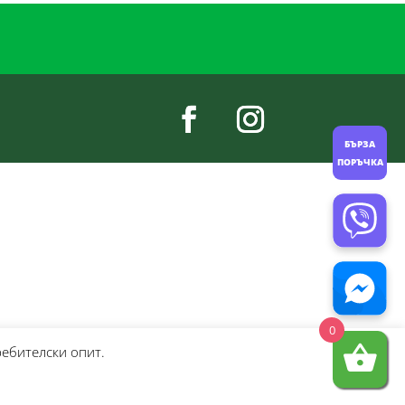
БЪРЗА
ПОРЪЧКА
0
ребителски опит.