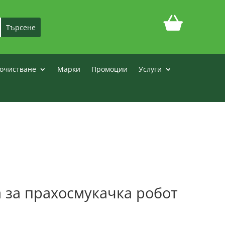
очистване
Марки
Промоции
Услуги
 за прахосмукачка робот