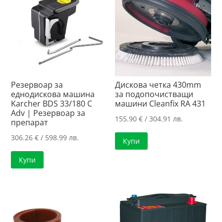
Резервоар за
Дискова четка 430mm
еднодискова машина
за подопочистващи
Karcher BDS 33/180 C
машини Cleanfix RA 431
Adv | Резервоар за
155.90
€
/ 304.91 лв.
препарат
306.26
€
/ 598.99 лв.
Купи
Купи