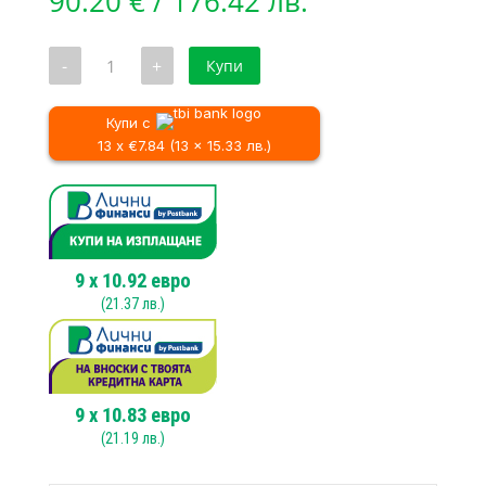
90.20
€
/ 176.42 лв.
количество
-
+
Купи
за
Четка
за
мокети
Купи с
и
13 x €7.84 (13 x 15.33 лв.)
килими
за
еднодискова
машина
Lavor
SDM-
R
45G
9
x
10.92
евро
430mm
(
21.37
лв.)
9
x
10.83
евро
(
21.19
лв.)