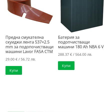
Предна смукателна
Батерия за
скуиджи лента 537×2.5
подопчистващи
mm за подопочистващи
машини 180 Ah NBA 6 V
машини Lavor FASA CTM
288.37
€
/ 564.00 лв.
29.00
€
/ 56.72 лв.
Купи
Купи