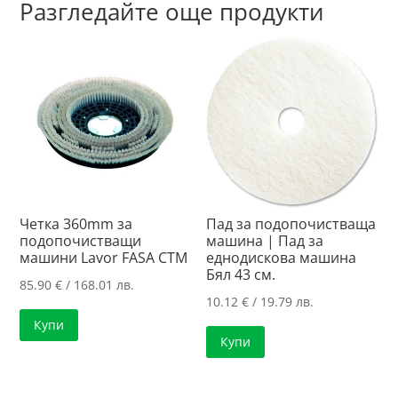
Разгледайте още продукти
Четка 360mm за
Пад за подопочистваща
подопочистващи
машина | Пад за
машини Lavor FASA CTM
еднодискова машина
Бял 43 см.
85.90
€
/ 168.01 лв.
10.12
€
/ 19.79 лв.
Купи
Купи