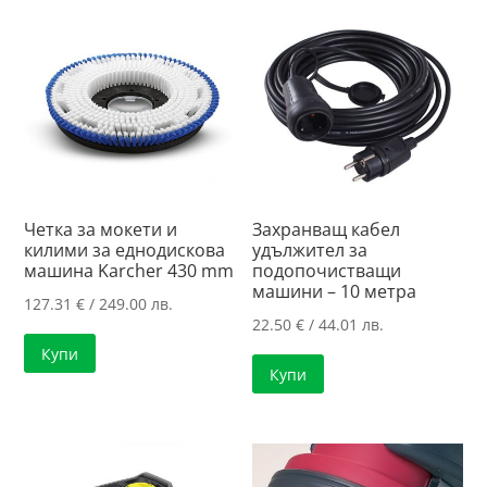
Четка за мокети и
Захранващ кабел
килими за еднодискова
удължител за
машина Karcher 430 mm
подопочистващи
машини – 10 метра
127.31
€
/ 249.00 лв.
22.50
€
/ 44.01 лв.
Купи
Купи