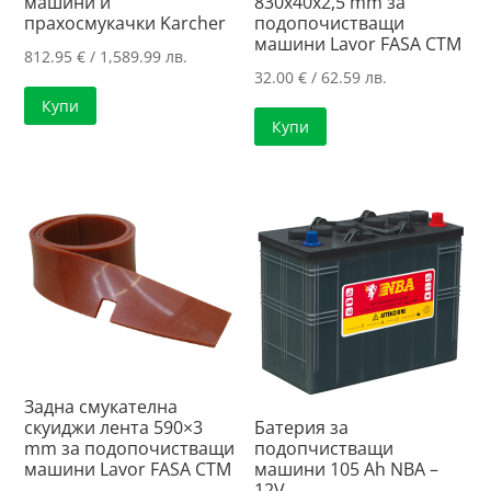
машини и
830x40x2,5 mm за
прахосмукачки Karcher
подопочистващи
машини Lavor FASA CTM
812.95
€
/ 1,589.99 лв.
32.00
€
/ 62.59 лв.
Купи
Купи
Задна смукателна
скуиджи лента 590×3
Батерия за
mm за подопочистващи
подопчистващи
машини Lavor FASA CTM
машини 105 Ah NBA –
12V