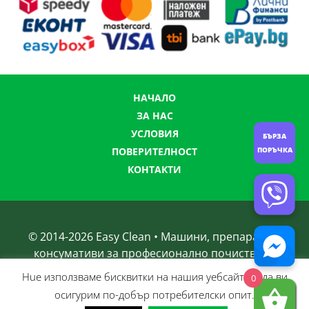
НАЧАЛО
ЗА НАС
УСЛОВИЯ
БЪРЗА
ПОВЕРИТЕЛНОСТ
ПОРЪЧКА
КОНТАКТИ
© 2014-
2026
Easy Clean • Машини, препарати и
консумативи за професионално почистване
Нue използвамe бисквитки на нашия уебсайт, за да ви
0
осигурим по-добър потребителски опит.