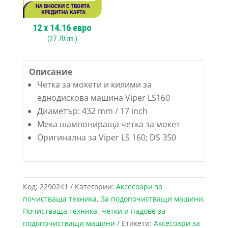
12
x
14.16
евро
(
27.70
лв.)
Описание
Четка за мокети и килими за
еднодискова машина Viper LS160
Диаметър: 432 mm / 17 inch
Мека шампонираща четка за мокет
Оригинална за Viper LS 160; DS 350
Код:
2290241
Категории:
Аксесоари за
почистваща техника
,
За подопочистващи машини
,
Почистваща техника
,
Четки и падове за
подопочистващи машини
Етикети:
Аксесоари за