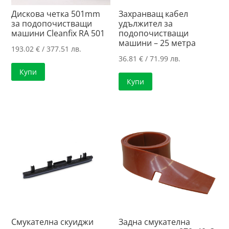
Дискова четка 501mm
Захранващ кабел
за подопочистващи
удължител за
машини Cleanfix RA 501
подопочистващи
машини – 25 метра
193.02
€
/ 377.51 лв.
36.81
€
/ 71.99 лв.
Купи
Купи
Смукателна скуиджи
Задна смукателна