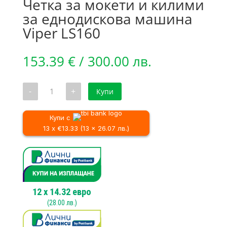
Четка за мокети и килими
за еднодискова машина
Viper LS160
153.39
€
/ 300.00 лв.
количество
-
+
Купи
за
Четка
за
мокети
Купи с
и
13 x €13.33 (13 x 26.07 лв.)
килими
за
еднодискова
машина
Viper
LS160
12
x
14.32
евро
(
28.00
лв.)