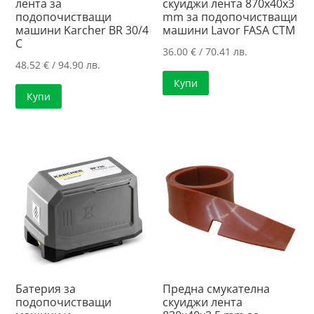
лента за
скуиджи лента 870x40x3
подопочистващи
mm за подопочистващи
машини Karcher BR 30/4
машини Lavor FASA CTM
C
36.00
€
/ 70.41 лв.
48.52
€
/ 94.90 лв.
Купи
Купи
Батерия за
Предна смукателна
подопочистващи
скуиджи лента