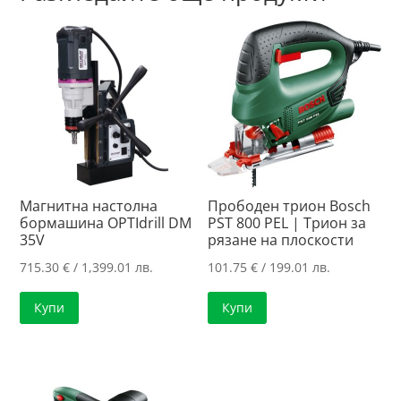
Магнитна настолна
Прободен трион Bosch
бормашина OPTIdrill DM
PST 800 PEL | Трион за
35V
рязане на плоскости
715.30
€
/ 1,399.01 лв.
101.75
€
/ 199.01 лв.
Купи
Купи