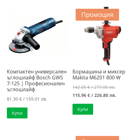
486.00 лв..
/
197.40 лв..
484.79 лв..
Промоция
Компактен универсален
Бормашина и миксер
ъглошлайф Bosch GWS
Makita M6201 800 W
7-125 | Професионален
Original
142.65
€
/ 279.00 лв.
ъглошлайф
price
Текущата
115.96
€
/ 226.80 лв.
81.30
€
/ 159.01 лв.
was:
цена
Купи
142.65 €
е:
Купи
/
115.96 €
279.00 лв..
/
226.80 лв..