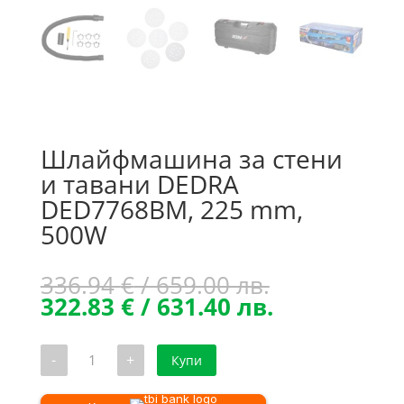
Шлайфмашина за стени
и тавани DEDRA
DED7768BM, 225 mm,
500W
Original
336.94
€
/ 659.00 лв.
price
Текущата
322.83
€
/ 631.40 лв.
was:
цена
336.94 €
е:
количество
-
+
Купи
/
322.83 €
за
Шлайфмашина
659.00 лв..
/
за