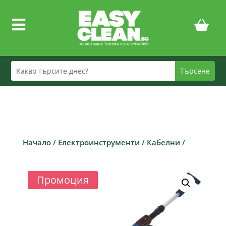

Начало
/
Електроинструменти
/
Кабелни
/
Промоция