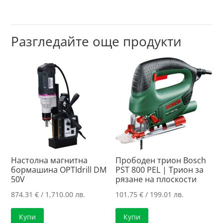
Разгледайте още продукти
Настолна магнитна
Прободен трион Bosch
бормашина OPTIdrill DM
PST 800 PEL | Трион за
50V
рязане на плоскости
874.31
€
/ 1,710.00 лв.
101.75
€
/ 199.01 лв.
Купи
Купи