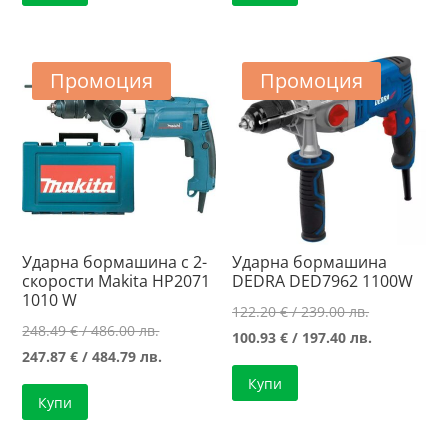
Промоция
Промоция
Ударна бормашина с 2-
Ударна бормашина
скорости Makita HP2071
DEDRA DED7962 1100W
1010 W
Original
122.20
€
/ 239.00 лв.
Original
248.49
€
/ 486.00 лв.
price
Текущата
100.93
€
/ 197.40 лв.
price
Текущата
247.87
€
/ 484.79 лв.
was:
цена
was:
цена
Купи
122.20 €
е:
Купи
248.49 €
е:
/
100.93 €
/
247.87 €
239.00 лв..
/