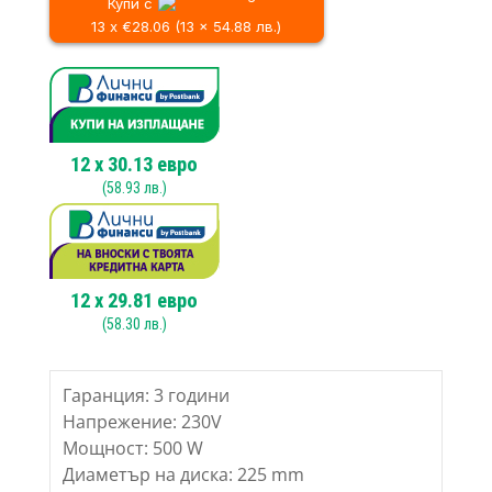
631.40 лв..
стени
Купи с
и
13 x €28.06 (13 x 54.88 лв.)
тавани
DEDRA
DED7768BM,
225
mm,
500W
12
x
30.13
евро
(
58.93
лв.)
12
x
29.81
евро
(
58.30
лв.)
Гаранция: 3 години
Напрежение: 230V
Мощност: 500 W
Диаметър на диска: 225 mm