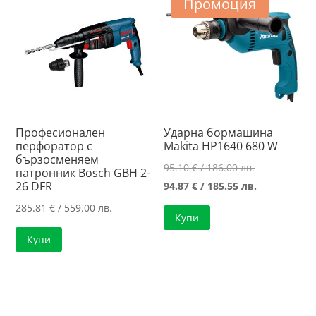
Промоция
Професионален
Ударна бормашина
перфоратор с
Makita HP1640 680 W
бързосменяем
Original
95.10
€
/ 186.00 лв.
патронник Bosch GBH 2-
26 DFR
price
Текущата
94.87
€
/ 185.55 лв.
was:
цена
285.81
€
/ 559.00 лв.
Купи
95.10 €
е:
Купи
/
94.87 €
186.00 лв..
/
185.55 лв..