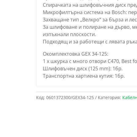
Спирачката на шлифовъчния диск пред
Микрофилтърна система на Bosch: пе
Захващане тип „Велкро“ за бърза и ле
За шлифоване и полиране на дърво, ме
изпъкнали плоскости.
Подходящ и за работещи с лявата ръка
Окомплектовка GEX 34-125:
1 x шкурка с много отвори C470, Best fo
Шлифовъчен диск (125 mm): 1бр.
Транспортна хартиена кутия: 1бр.
Код:
0601372300/GEX34-125
Категория:
Кабел