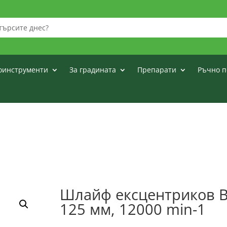
оинструменти
За градината
Препарати
Ръчно п
Шлайф ексцентриков B
125 мм, 12000 min-1