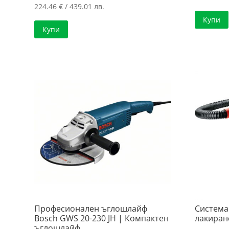
224.46
€
/ 439.01 лв.
Купи
Купи
Професионален ъглошлайф
Система
Bosch GWS 20-230 JH | Компактен
лакиран
ъглошлайф