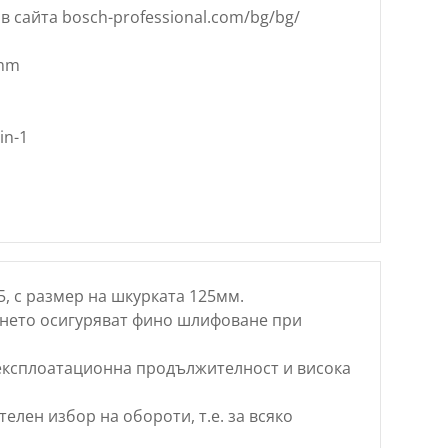
в сайта bosch-professional.com/bg/bg/
 mm
in-1
, с размер на шкурката 125мм.
нето осигуряват фино шлифоване при
експлоатационна продължителност и висока
елен избор на обороти, т.е. за всяко