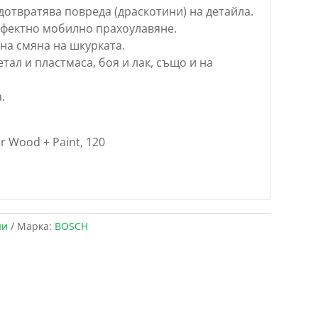
отвратява повреда (драскотини) на детайла.
рфектно мобилно прахоулавяне.
сна смяна на шкурката.
тал и пластмаса, боя и лак, също и на
.
r Wood + Paint, 120
ни
Марка:
BOSCH