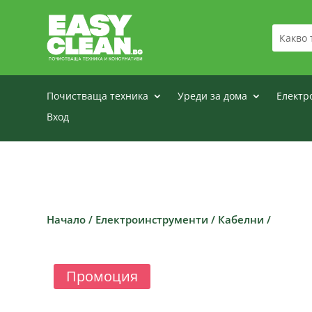
Почистваща техника
Уреди за дома
Електр
Вход
Начало
/
Електроинструменти
/
Кабелни
/
Промоция