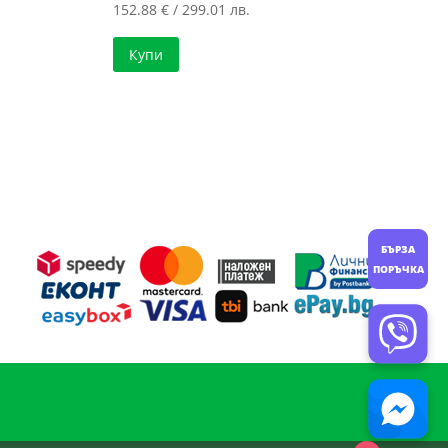
152.88
€
/ 299.01 лв.
Купи
БЪРЗА
ПОРЪЧКА