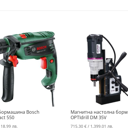
бормашина Bosch
Магнитна настолна бор
ct 550
OPTIdrill DM 35V
118.99 лв.
715.30
€
/ 1,399.01 лв.