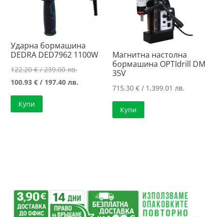
Ударна бормашина
DEDRA DED7962 1100W
Магнитна настолна
бормашина OPTIdrill DM
Original
122.20
€
/ 239.00 лв.
35V
price
Текущата
100.93
€
/ 197.40 лв.
715.30
€
/ 1,399.01 лв.
was:
цена
Купи
122.20 €
е:
Купи
/
100.93 €
239.00 лв..
/
197.40 лв..