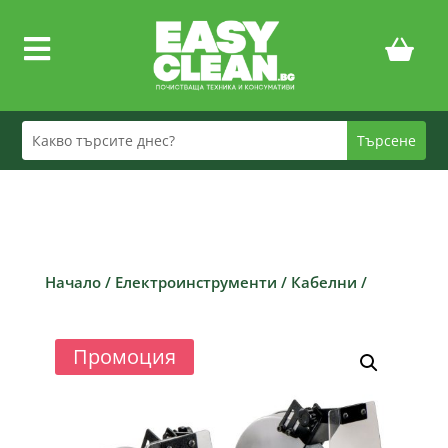

Начало
/
Електроинструменти
/
Кабелни
/
Промоция