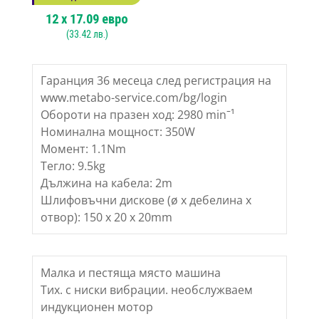
12
x
17.09
евро
(
33.42
лв.)
Гаранция 36 месеца след регистрация на
www.metabo-service.com/bg/login
Обороти на празен ход: 2980 minˉ¹
Номинална мощност: 350W
Момент: 1.1Nm
Тегло: 9.5kg
Дължина на кабела: 2m
Шлифовъчни дискове (ø x дебелина x
отвор): 150 x 20 x 20mm
Малка и пестяща място машина
Тих. с ниски вибрации. необслужваем
индукционен мотор