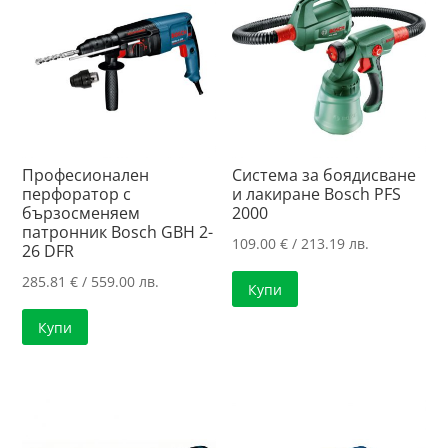
Професионален
Система за боядисване
перфоратор с
и лакиране Bosch PFS
бързосменяем
2000
патронник Bosch GBH 2-
109.00
€
/ 213.19 лв.
26 DFR
285.81
€
/ 559.00 лв.
Купи
Купи