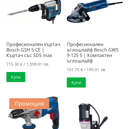
Професионален къртач
Професионален
Bosch GSH 5 CE |
ъглошлайф Bosch GWS
Къртач със SDS max
9-125 S | Компактен
ъглошлайф
715.30
€
/ 1,399.01 лв.
101.75
€
/ 199.01 лв.
Купи
Купи
Промоция