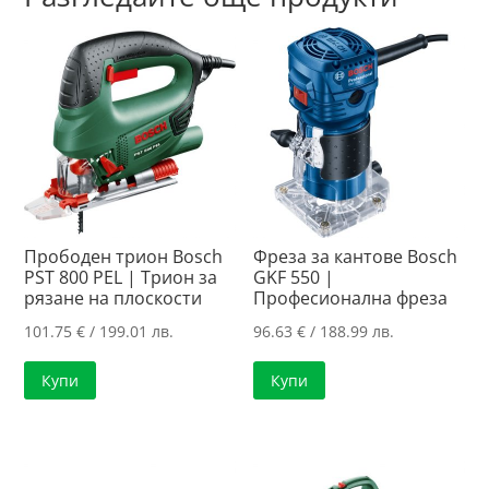
Прободен трион Bosch
Фреза за кантове Bosch
PST 800 PEL | Трион за
GKF 550 |
рязане на плоскости
Професионална фреза
101.75
€
/ 199.01 лв.
96.63
€
/ 188.99 лв.
Купи
Купи