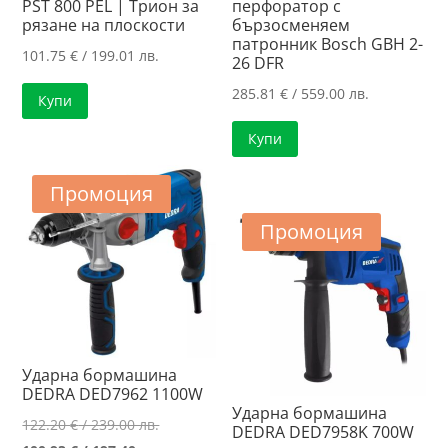
PST 800 PEL | Трион за
перфоратор с
рязане на плоскости
бързосменяем
патронник Bosch GBH 2-
101.75
€
/ 199.01 лв.
26 DFR
285.81
€
/ 559.00 лв.
Купи
Купи
Промоция
Промоция
Ударна бормашина
DEDRA DED7962 1100W
Ударна бормашина
Original
122.20
€
/ 239.00 лв.
DEDRA DED7958K 700W