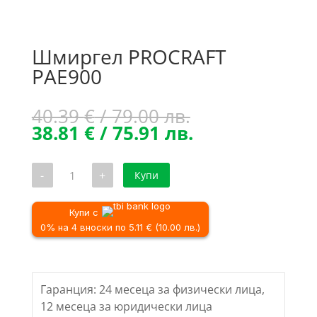
Шмиргел PROCRAFT
PAE900
Original
40.39
€
/ 79.00 лв.
price
Текущата
38.81
€
/ 75.91 лв.
was:
цена
40.39 €
е:
количество
-
+
Купи
/
38.81 €
за
Шмиргел
79.00 лв..
/
PROCRAFT
75.91 лв..
PAE900
Купи с
0% на 4 вноски по 5.11 € (10.00 лв.)
Гаранция: 24 месеца за физически лица,
12 месеца за юридически лица