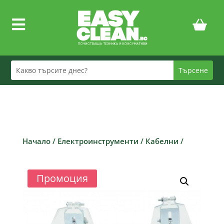

Начало
/
Електроинструменти
/
Кабелни
/
Промоция