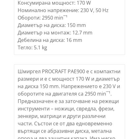
Консумирана мощност: 170 W
Номинално напрежение: 230 V, 50 Hz
Обороти: 2950 min¯¹
Диаметър на диска: 150 mm
Диаметър на монтаж: 12.7 mm
Дебелина на диска: 16 mm
Тегло: 5.1 kg
Шмиргел PROCRAFT PAE900 е с компактни
размери и е с мощност 170 W и диаметър
на диска 150 mm. Напрежението е 230 V и
оборотите на двигателя са 2950 min¯¹.
Предназначен е за заточване на режещи
инструменти – ножици, свредла, фрези,
зенкери, матрици и други различни
части. Състои се от два едновременно
въртящи се абразивни диска, метална
опора и два защитни капака. Има ниско