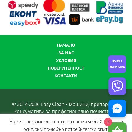
НАЧАЛО
ЗА НАС
УСЛОВИЯ
БЪРЗА
ПОВЕРИТЕЛНОСТ
ПОРЪЧКА
КОНТАКТИ
© 2014-
2026
Easy Clean • Машини, препарати и
консумативи за професионално почистване
Нue използвамe бисквитки на нашия уебсайт, за да ви
0
осигурим по-добър потребителски опит.