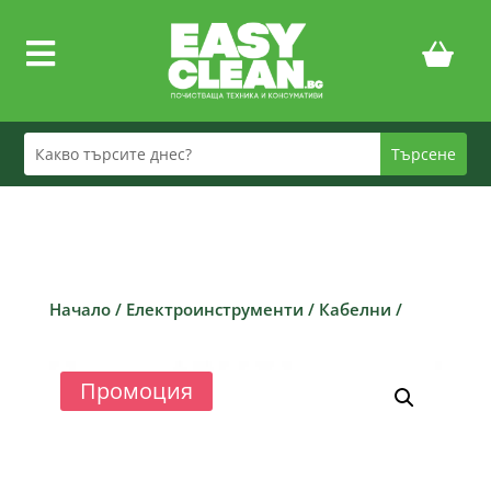

Начало
/
Електроинструменти
/
Кабелни
/
Промоция