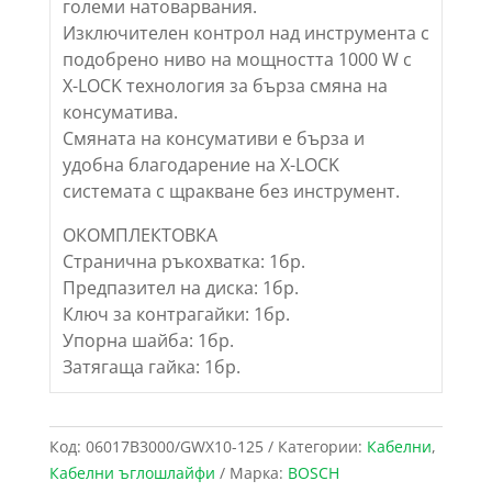
големи натоварвания.
Изключителен контрол над инструмента с
подобрено ниво на мощността 1000 W с
X-LOCK технология за бърза смяна на
консуматива.
Смяната на консумативи е бърза и
удобна благодарение на X-LOCK
системата с щракване без инструмент.
ОКОМПЛЕКТОВКА
Странична ръкохватка: 1бр.
Предпазител на диска: 1бр.
Ключ за контрагайки: 1бр.
Упорна шайба: 1бр.
Затягаща гайка: 1бр.
Код:
06017B3000/GWX10-125
Категории:
Кабелни
,
Кабелни ъглошлайфи
Марка:
BOSCH