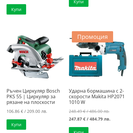
Купи
was:
цена
Купи
76.18 €
е:
/
55.30 €
149.00 лв..
/
108.16 лв..
Промоция
Ръчен Циркуляр Bosch
Ударна бормашина с 2-
PKS 55 | Циркуляр за
скорости Makita HP2071
рязанe нa плоскости
1010 W
Original
106.86
€
/ 209.00 лв.
248.49
€
/ 486.00 лв.
price
Текущата
247.87
€
/ 484.79 лв.
Купи
was:
цена
Купи