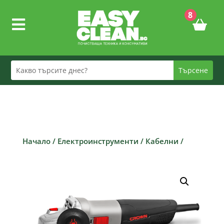
8

Начало
/
Електроинструменти
/
Кабелни
/