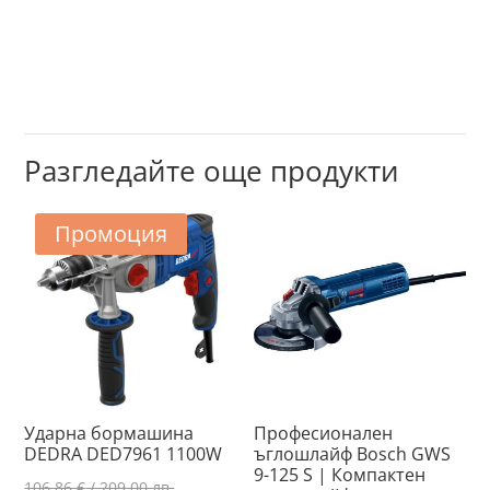
Разгледайте още продукти
Промоция
Ударна бормашина
Професионален
DEDRA DED7961 1100W
ъглошлайф Bosch GWS
9-125 S | Компактен
Original
106.86
€
/ 209.00 лв.