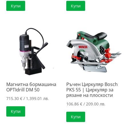
Купи
Купи
Магнитна бормашина
Ръчен Циркуляр Bosch
OPTIdrill DM 50
PKS 55 | Циркуляр за
рязанe нa плоскости
715.30
€
/ 1,399.01 лв.
106.86
€
/ 209.00 лв.
Купи
Купи