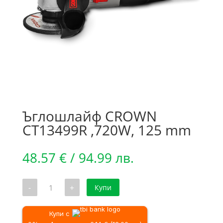
Ъглошлайф CROWN
CT13499R ,720W, 125 mm
48.57
€
/ 94.99 лв.
количество
-
+
Купи
за
Ъглошлайф
CROWN
CT13499R
Купи с
,720W,