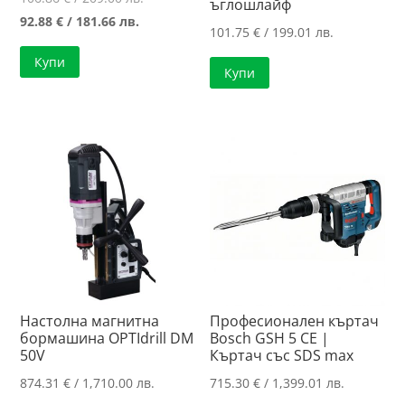
ъглошлайф
Текущата
price
92.88
€
/ 181.66 лв.
101.75
€
/ 199.01 лв.
цена
was:
Купи
е:
106.86 €
Купи
92.88 €
/
/
209.00 лв..
181.66 лв..
Настолна магнитна
Професионален къртач
бормашина OPTIdrill DM
Bosch GSH 5 CE |
50V
Къртач със SDS max
874.31
€
/ 1,710.00 лв.
715.30
€
/ 1,399.01 лв.