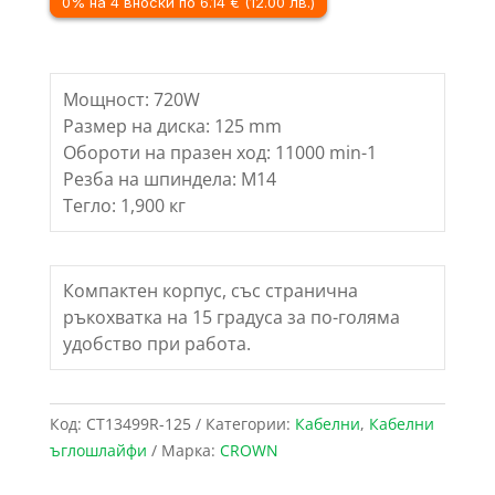
0% на 4 вноски по 6.14 € (12.00 лв.)
125
mm
Мощност: 720W
Размер на диска: 125 mm
Обороти на празен ход: 11000 min-1
Резба на шпиндела: M14
Тегло: 1,900 кг
Компактен корпус, със странична
ръкохватка на 15 градуса за по-голяма
удобство при работа.
Код:
CT13499R-125
Категории:
Кабелни
,
Кабелни
ъглошлайфи
Марка:
CROWN