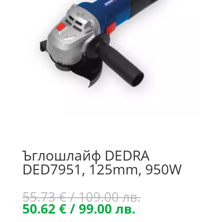
Ъглошлайф DEDRA
DED7951, 125mm, 950W
Original
55.73
€
/ 109.00 лв.
Текущата
price
50.62
€
/ 99.00 лв.
цена
was: