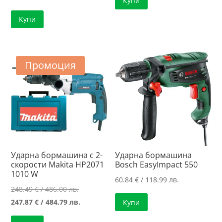
Купи
Купи
Промоция
Ударна бормашина с 2-
Ударна бормашина
скорости Makita HP2071
Bosch EasyImpact 550
1010 W
60.84
€
/ 118.99 лв.
Original
248.49
€
/ 486.00 лв.
price
Текущата
247.87
€
/ 484.79 лв.
Купи
was:
цена