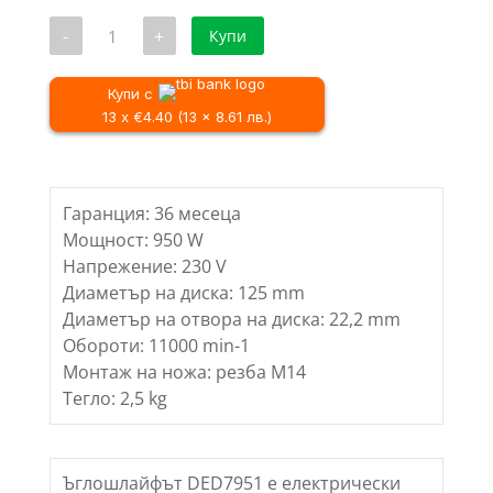
е:
55.73 €
количество
-
+
Купи
50.62 €
/
за
Ъглошлайф
/
109.00 лв..
DEDRA
99.00 лв..
DED7951,
Купи с
125mm,
13 x €4.40 (13 x 8.61 лв.)
950W
Гаранция: 36 месеца
Мощност: 950 W
Напрежение: 230 V
Диаметър на диска: 125 mm
Диаметър на отвора на диска: 22,2 mm
Обороти: 11000 min-1
Монтаж на ножа: резба M14
Тегло: 2,5 kg
Ъглошлайфът DED7951 е електрически