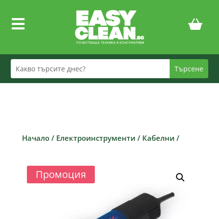

Начало
/
Електроинструменти
/
Кабелни
/
Промоция