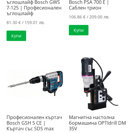
ъглошлайф Bosch GWS
Bosch PSA 700 E |
7-125 | Професионален
Саблен трион
ъглошлайф
106.86
€
/ 209.00 лв.
81.30
€
/ 159.01 лв.
Купи
Купи
Професионален къртач
Магнитна настолна
Bosch GSH 5 CE |
бормашина OPTIdrill DM
Къртач със SDS max
35V