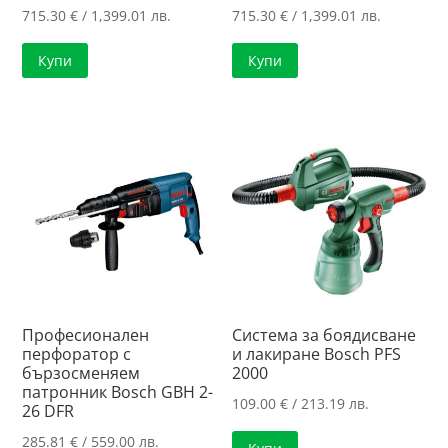
715.30
€
/ 1,399.01 лв.
715.30
€
/ 1,399.01 лв.
Купи
Купи
Професионален
Система за боядисване
перфоратор с
и лакиране Bosch PFS
бързосменяем
2000
патронник Bosch GBH 2-
109.00
€
/ 213.19 лв.
26 DFR
285.81
€
/ 559.00 лв.