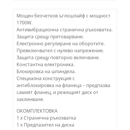
Мощен безчетков ъглошлайф с мощност
1700W.
Антивибрационна странична ръкохватка.
Защита срещу претоварване.
Електронно регулиране на оборотите.
Превключвател с нулево напрежение.
Защита срещу повторно включване.
Константна електроника.
Блокировка на шпиндела.
Специална конструкция с
антиблокировка на фланеца – предпазва
самият фланец, и режещият диск от
заклинване.
ОКОМПЛЕКТОВКА
1 x Странична ръкохватка
1 x Предпазител на диска