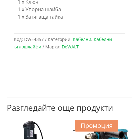
1 x Ключ
1 x Упорна шайба
1 x Затягаща гайка
Код:
DWE4357
Категории:
Кабелни
,
Кабелни
ъглошлайфи
Марка:
DeWALT
Разгледайте още продукти
Промоция