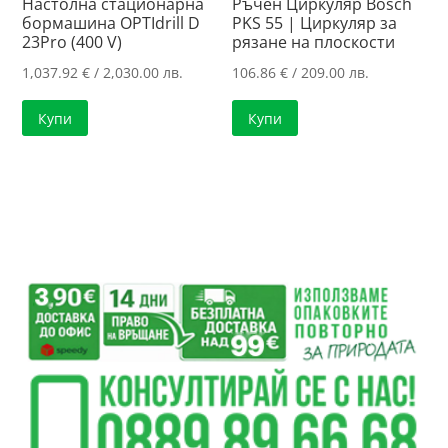
Настолна стационарна
Ръчен Циркуляр Bosch
бормашина OPTIdrill D
PKS 55 | Циркуляр за
23Pro (400 V)
рязанe нa плоскости
1,037.92
€
/ 2,030.00 лв.
106.86
€
/ 209.00 лв.
Купи
Купи