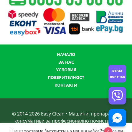
НАЧАЛО
ЗА НАС
УСЛОВИЯ
БЪРЗА
ПОВЕРИТЕЛНОСТ
ПОРЪЧКА
КОНТАКТИ
© 2014-
2026
Easy Clean • Машини, препарати и
консумативи за професионално почистване
Нue използвамe бисквитки на нашия уебсайт, за да ви
0