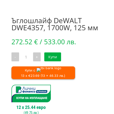
Ъглошлайф DeWALT
DWE4357, 1700W, 125 мм
272.52
€
/ 533.00 лв.
количество
-
+
Купи
за
Ъглошлайф
DeWALT
DWE4357,
Купи с
1700W,
13 x €23.69 (13 x 46.33 лв.)
125
мм
12
x
25.44
евро
(
49.75
лв.)