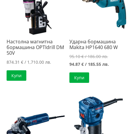
Настолна магнитна
Ударна бормашина
бормашина OPTIdrill DM
Makita HP1640 680 W
50V
Original
95.10
€
/ 186.00 лв.
874.31
€
/ 1,710.00 лв.
price
Текущата
94.87
€
/ 185.55 лв.
was:
цена
Купи
Купи
95.10 €
е:
/
94.87 €
186.00 лв..
/
185.55 лв..