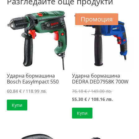
Разгледайте още продукти
Промоция
Ударна бормашина
Ударна бормашина
Bosch EasyImpact 550
DEDRA DED7958K 700W
Original
60.84
€
/ 118.99 лв.
76.18
€
/ 149.00 лв.
price
Текущата
55.30
€
/ 108.16 лв.
Купи
was:
цена
Купи
76.18 €
е:
/
55.30 €
149.00 лв..
/