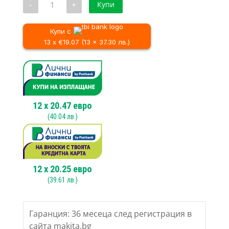
-
+
Купи
за
Ъглошлайф
MAKITA
GA6021C,
Купи с
1450W,
13 x €19.07 (13 x 37.30 лв.)
150mm
12
x
20.47
евро
(
40.04
лв.)
12
x
20.25
евро
(
39.61
лв.)
Гаранция: 36 месеца след регистрация в
сайта makita.bg