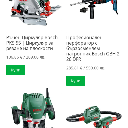
Ръчен Циркуляр Bosch
Професионален
PKS 55 | Циркуляр за
перфоратор с
рязанe нa плоскости
бързосменяем
патронник Bosch GBH 2-
106.86
€
/ 209.00 лв.
26 DFR
285.81
€
/ 559.00 лв.
Купи
Купи