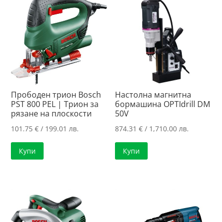
108.16 лв..
Прободен трион Bosch
Настолна магнитна
PST 800 PEL | Трион за
бормашина OPTIdrill DM
рязане на плоскости
50V
101.75
€
/ 199.01 лв.
874.31
€
/ 1,710.00 лв.
Купи
Купи