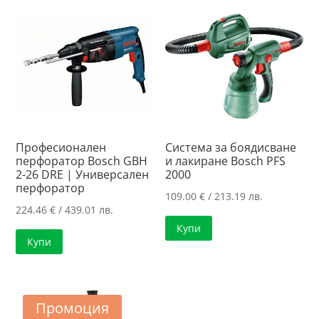
185.55 лв..
Професионален
Система за боядисване
перфоратор Bosch GBH
и лакиране Bosch PFS
2-26 DRE | Универсален
2000
перфоратор
109.00
€
/ 213.19 лв.
224.46
€
/ 439.01 лв.
Купи
Купи
Промоция