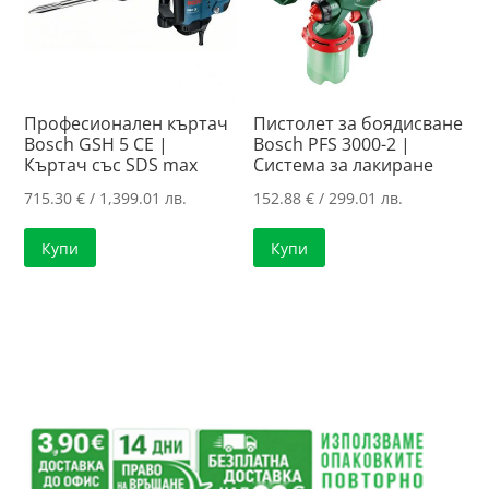
Професионален къртач
Пистолет за боядисване
Bosch GSH 5 CE |
Bosch PFS 3000-2 |
Къртач със SDS max
Система за лакиране
715.30
€
/ 1,399.01 лв.
152.88
€
/ 299.01 лв.
Купи
Купи