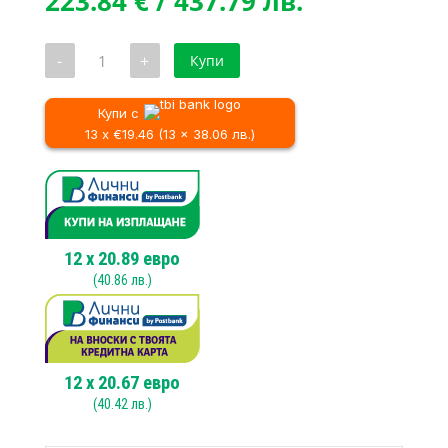
price
Текущата
223.84
€
/ 437.79 лв.
was:
цена
270.47 €
е:
количество
-
+
Купи
/
223.84 €
за
Ъглошлайф
528.99 лв..
/
MAKITA
437.79 лв..
GA9040RF01,
Купи с
2600W,
13 x €19.46 (13 x 38.06 лв.)
230mm
12
x
20.89
евро
(
40.86
лв.)
12
x
20.67
евро
(
40.42
лв.)