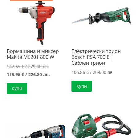
Бормашина и миксер
Електрически трион
Makita M6201 800 W
Bosch PSA 700 E |
Саблен трион
Original
142.65
€
/ 279.00 лв.
106.86
€
/ 209.00 лв.
price
Текущата
115.96
€
/ 226.80 лв.
was:
цена
Купи
Купи
142.65 €
е:
/
115.96 €
279.00 лв..
/
226.80 лв..