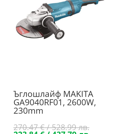
Ъглошлайф MAKITA
GA9040RF01, 2600W,
230mm
Original
270.47
€
/ 528.99 лв.