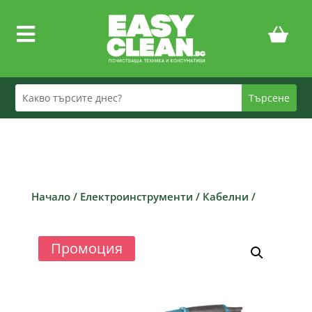

Начало
/
Електроинструменти
/
Кабелни
/
Промоция