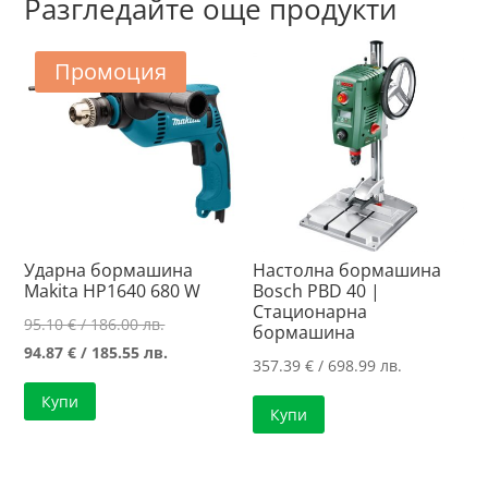
Разгледайте още продукти
Промоция
Ударна бормашина
Настолна бормашина
Makita HP1640 680 W
Bosch PBD 40 |
Стационарна
Original
95.10
€
/ 186.00 лв.
бормашина
price
Текущата
94.87
€
/ 185.55 лв.
357.39
€
/ 698.99 лв.
was:
цена
Купи
95.10 €
е:
Купи
/
94.87 €
186.00 лв..
/