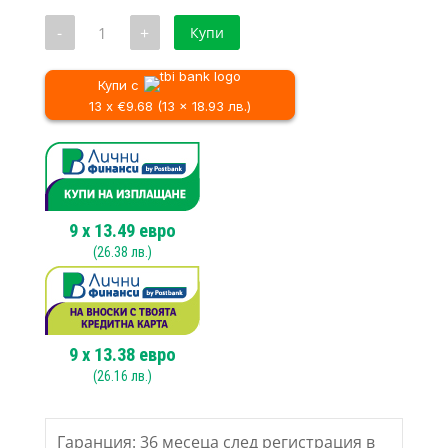
117.09 €
е:
количество
-
+
Купи
/
111.36 €
за
Ъглошлайф
229.01 лв..
/
MAKITA
217.80 лв..
M9003,
Купи с
1050W,
13 x €9.68 (13 x 18.93 лв.)
150mm
9
x
13.49
евро
(
26.38
лв.)
9
x
13.38
евро
(
26.16
лв.)
Гаранция: 36 месеца след регистрация в