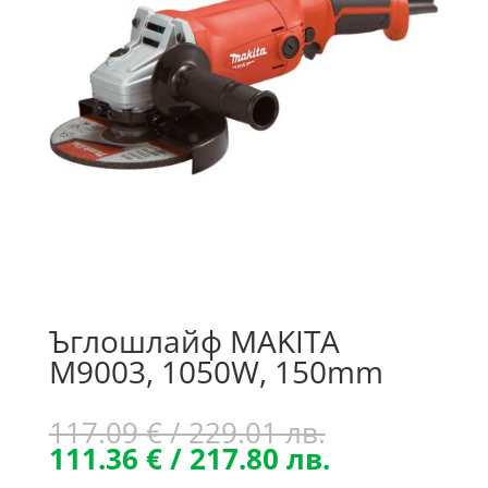
Ъглошлайф MAKITA
M9003, 1050W, 150mm
Original
117.09
€
/ 229.01 лв.
price
Текущата
111.36
€
/ 217.80 лв.
was:
цена