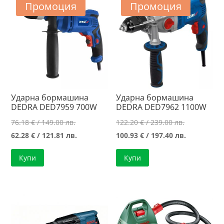
Промоция
Промоция
Ударна бормашина
Ударна бормашина
DEDRA DED7959 700W
DEDRA DED7962 1100W
Original
Original
76.18
€
/ 149.00 лв.
122.20
€
/ 239.00 лв.
price
Текущата
price
Текущата
62.28
€
/ 121.81 лв.
100.93
€
/ 197.40 лв.
was:
цена
was:
цена
Купи
Купи
76.18 €
е:
122.20 €
е:
/
62.28 €
/
100.93 €
149.00 лв..
/
239.00 лв..
/
121.81 лв..
197.40 лв..