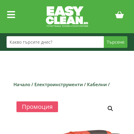

Начало
/
Електроинструменти
/
Кабелни
/
Промоция