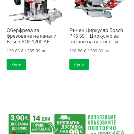
Оберфреза за
Ръчен Циркуляр Bosch
фрезоване на канали
PKS 55 | Циркуляр за
Bosch POF 1200 AE
рязанe нa плоскости
120.66
€
/ 235.99 лв.
106.86
€
/ 209.00 лв.
Купи
Купи