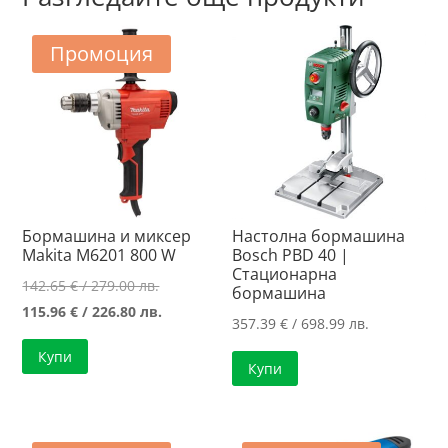
Промоция
Бормашина и миксер
Настолна бормашина
Makita M6201 800 W
Bosch PBD 40 |
Стационарна
Original
142.65
€
/ 279.00 лв.
бормашина
price
Текущата
115.96
€
/ 226.80 лв.
357.39
€
/ 698.99 лв.
was:
цена
Купи
142.65 €
е:
Купи
/
115.96 €
279.00 лв..
/
226.80 лв..