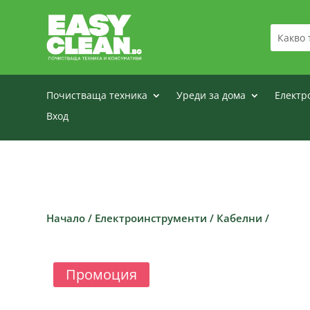
Почистваща техника
Уреди за дома
Електр
Вход
Начало
/
Електроинструменти
/
Кабелни
/
Промоция