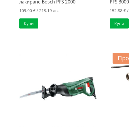
лакиране Bosch PFS 2000
PFS 3000
109.00
€
/ 213.19 лв.
152.88
€
/
Купи
Купи
Про