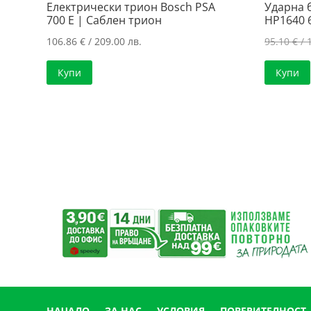
Електрически трион Bosch PSA
Ударна 
700 E | Саблен трион
HP1640 
106.86
€
/ 209.00 лв.
95.10
€
/ 
Купи
Купи
НАЧАЛО
ЗА НАС
УСЛОВИЯ
ПОВЕРИТЕЛНОСТ