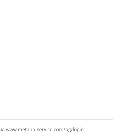
цена
е:
5 €
75.93 €
/
1 лв..
148.51 лв..
на www.metabo-service.com/bg/login