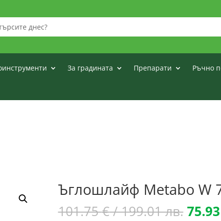
оинструменти
За градината
Препарати
Ръчно п
Ъглошлайф Metabo W 
Origi
101.75
€
/ 199.01 лв.
75.9