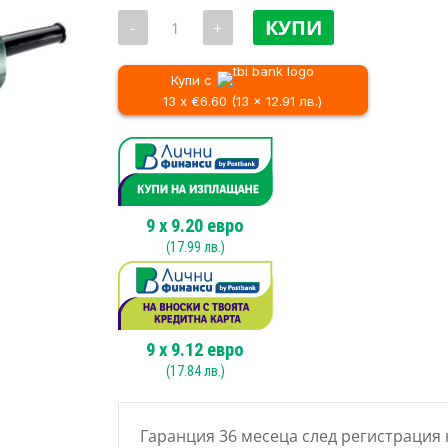
price
количество
was:
КУПИ
-
+
за
101.7
Ъглошлайф
Metabo
/
W
Купи с
199.0
750-
13 x €6.60 (13 x 12.91 лв.)
125,
125mm,
750W
9
x
9.20
евро
(
17.99
лв.)
9
x
9.12
евро
(
17.84
лв.)
Гаранция 36 месеца след регистрация 