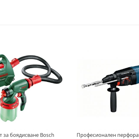
т за боядисване Bosch
Професионален перфора