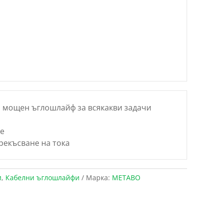
 мощен ъглошлайф за всякакви задачи
не
рекъсване на тока
и
,
Кабелни ъглошлайфи
Марка:
METABO