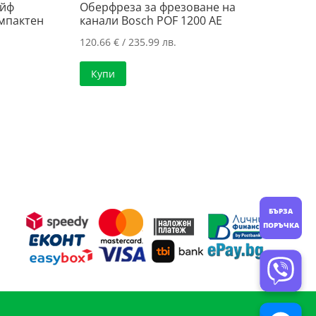
айф
Оберфреза за фрезоване на
омпактен
канали Bosch POF 1200 AE
120.66
€
/ 235.99 лв.
Купи
БЪРЗА
ПОРЪЧКА