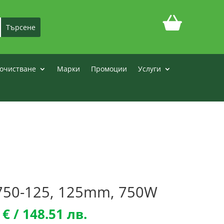
очистване
Марки
Промоции
Услуги
750-125, 125mm, 750W
nal
Текущата
3
€
/ 148.51 лв.