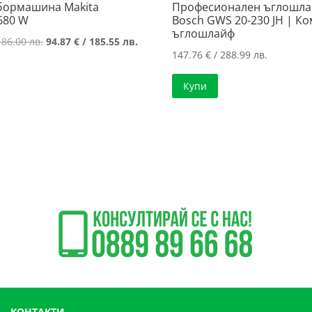
бормашина Makita
Професионален ъглошл
680 W
Bosch GWS 20-230 JH | К
ъглошлайф
Original
Текущата
186.00 лв.
94.87
€
/ 185.55 лв.
147.76
€
/ 288.99 лв.
price
цена
was:
е:
Купи
95.10 €
94.87 €
/
/
186.00 лв..
185.55 лв..
КОНТАКТИ