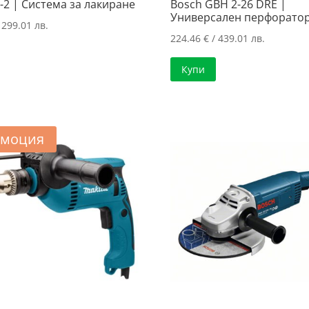
-2 | Система за лакиране
Bosch GBH 2-26 DRE |
Универсален перфорато
 299.01 лв.
224.46
€
/ 439.01 лв.
Купи
моция