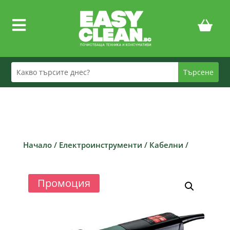

Начало
/
Електроинструменти
/
Кабелни
/
Промоция