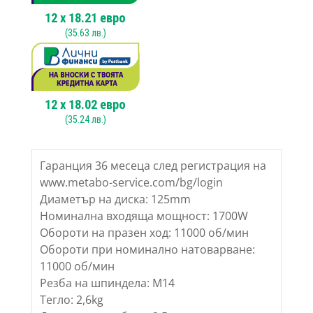
12
x
18.21
евро
(
35.63
лв.)
12
x
18.02
евро
(
35.24
лв.)
Гаранция 36 месеца след регистрация на
www.metabo-service.com/bg/login
Диаметър на диска: 125mm
Номинална входяща мощност: 1700W
Обороти на празен ход: 11000 об/мин
Обороти при номинално натоварване:
11000 об/мин
Резба на шпиндела: M14
Тегло: 2,6kg