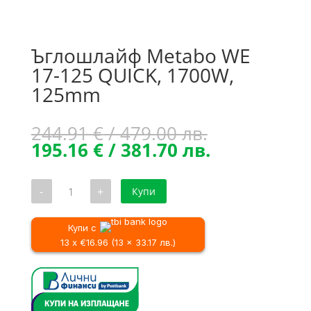
Ъглошлайф Metabo WE
17-125 QUICK, 1700W,
125mm
Original
244.91
€
/ 479.00 лв.
price
Текущата
195.16
€
/ 381.70 лв.
was:
цена
244.91 €
е:
количество
-
+
Купи
/
195.16 €
за
Ъглошлайф
479.00 лв..
/
Metabo
381.70 лв..
WE
Купи с
17-
13 x €16.96 (13 x 33.17 лв.)
125
QUICK,
1700W,
125mm