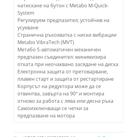
натискане на бутон с Metabo M-Quick-
System
Регулируем предпазител; устойчив на
усукване
Странична ръкохватка с ниски вибрации
Metabo VibraTech (MVT)
Метабо S-автоматичен механичен
предпазен съединител: минимизира
отката при неочаквано засядане на диска
Електронна защита от претоварване,
плавен старт и защита от рестартиране
Корпусът на редуктора може да се
отвинтва, завърта на 90° и монтира
отново за работа с лява или дясна ръка
Самоизключващи се четки за
предпазване на мотора