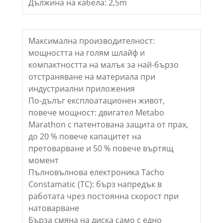
Дължина на кабела: 2,5m
Максимална производителност:
мощността на голям шлайф и
компактността на малък за най-бързо
отстраняване на материала при
индустриални приложения
По-дълъг експлоатационен живот,
повече мощност: двигател Metabo
Marathon с патентована защита от прах,
до 20 % повече капацитет на
претоварване и 50 % повече въртящ
момент
Пълновълнова електроника Tacho
Constamatic (TC): бърз напредък в
работата чрез постоянна скорост при
натоварване
Бърза смяна на диска само с едно