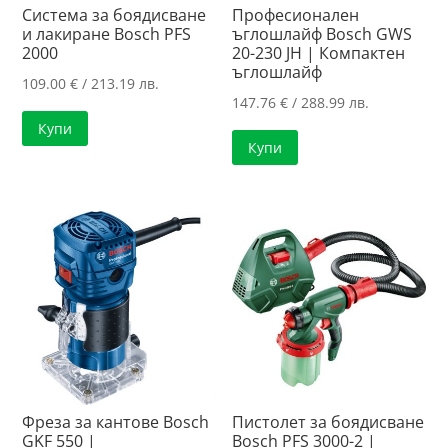
Система за боядисване
Професионален
и лакиране Bosch PFS
ъглошлайф Bosch GWS
2000
20-230 JH | Компактен
ъглошлайф
109.00
€
/ 213.19 лв.
147.76
€
/ 288.99 лв.
Купи
Купи
Фреза за кантове Bosch
Пистолет за боядисване
GKF 550 |
Bosch PFS 3000-2 |