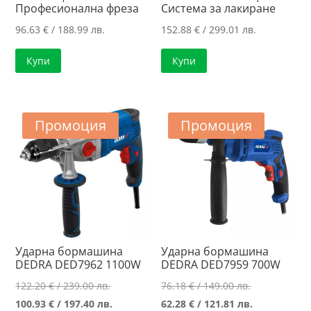
Професионална фреза
Система за лакиране
96.63
€
/ 188.99 лв.
152.88
€
/ 299.01 лв.
Купи
Купи
Промоция
Промоция
Ударна бормашина
Ударна бормашина
DEDRA DED7962 1100W
DEDRA DED7959 700W
Original
Original
122.20
€
/ 239.00 лв.
76.18
€
/ 149.00 лв.
price
Текущата
price
Текущата
100.93
€
/ 197.40 лв.
62.28
€
/ 121.81 лв.