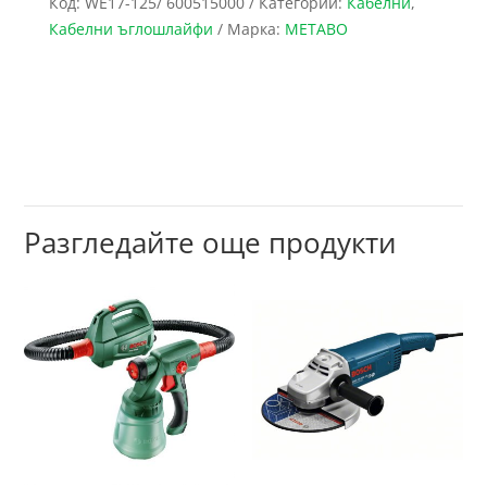
Код:
WE17-125/ 600515000
Категории:
Кабелни
,
Кабелни ъглошлайфи
Марка:
METABO
Разгледайте още продукти