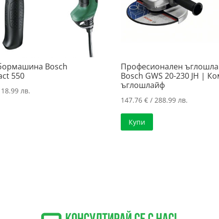
бормашина Bosch
Професионален ъглошл
ct 550
Bosch GWS 20-230 JH | К
ъглошлайф
118.99 лв.
147.76
€
/ 288.99 лв.
Купи