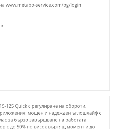
на www.metabo-service.com/bg/login
in
5-125 Quick с регулиране на обороти.
приложения: мощен и надежден ъглошлайф с
клас за бързо завършване на работата
ор с до 50% по-висок въртящ момент и до