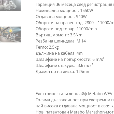
Гаранция 36 месеца след регистрация 
Номинална мощност: 1550W
Отдавана мощност: 940W
Обороти на празен ход: 2800 – 11000/m
Обороти под товар: 11000/min
Въртящ момент: 3.5Nm
Резба на шпиндела: M 14
Тегло: 2.5kg
Дължина на кабела: 4m
Шлайфане на повърхности: 6 m/s²
Шлайфане с шкурка: 3.6 m/s²
Диаметър на диска: 125mm
Електрически ъглошлайф Metabo WEV 1
Голяма дълговечност при екстремни 
най-висока отдавана мощност в своя 
Нов. патентован Metabo Marathon-мот