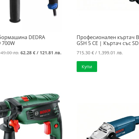
 бормашина DEDRA
Професионален къртач B
9 700W
GSH 5 CE | Къртач със S
Original
Текущата
149.00 лв.
62.28
€
/ 121.81 лв.
715.30
€
/ 1,399.01 лв.
price
цена
Купи
was:
е:
76.18 €
62.28 €
/
/
149.00 лв..
121.81 лв..