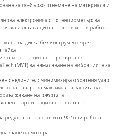
рване за по-бързо отнемане на материала и
ълнова електроника с потенциометър: за
териала и оставащи постоянни и при работа
а смяна на диска без инструмент чрез
а гайка
мент и със защита от превъртане
aTech (MVT) за намаляване на вибрациите за
зен съединител: минимизира обратния удар
иско на пазара за максимална защита на
продължаване на работата
лавен старт и защита от повторно
а редуктора на стъпки от 90° при работа с
дпазване на мотора