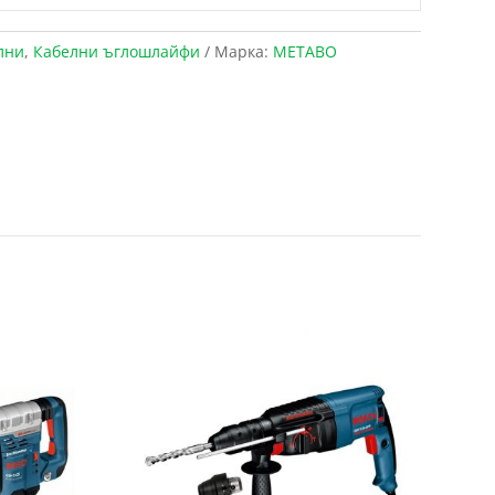
лни
,
Кабелни ъглошлайфи
Марка:
METABO