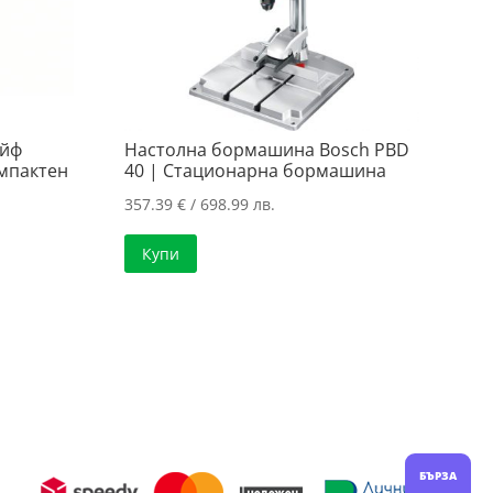
айф
Настолна бормашина Bosch PBD
омпактен
40 | Стационарна бормашина
357.39
€
/ 698.99 лв.
Купи
БЪРЗА