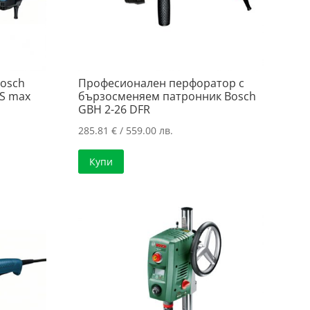
osch
Професионален перфоратор с
DS max
бързосменяем патронник Bosch
GBH 2-26 DFR
285.81
€
/ 559.00 лв.
Купи