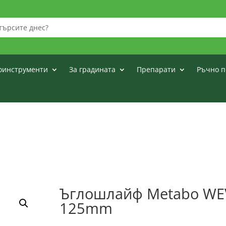
оинструменти
За градината
Препарати
Ръчно п
Ъглошлайф Metabo WEV
125mm