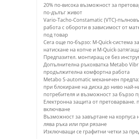
20% по-висока възможност за претова
по-дълъг живот
Vario-Tacho-Constamatic (VTC)-пълнов
работа с обороти в зависимост от ма
под товар
Сега още по-бързо: M-Quick-система з
натискане на копче и M-Quick-затягащ
Предпазител. монтиращ се без инстру
Допълнителна ръкохватка Metabo Vibr
продължителна комфортна работа
Metabo S-automatic механичен предпа
при блокиране на диска до ниво най-н
потребителя и възможност за бързо 
Електронна защита от претоварване. п
включване
Възможност за завъртане на корпуса н
лява ръка или при рязане
Изключващи се графитни четки за пре