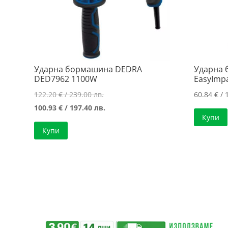
Ударна бормашина DEDRA
Ударна 
DED7962 1100W
EasyImpa
Original
122.20
€
/ 239.00 лв.
60.84
€
/ 
price
Текущата
100.93
€
/ 197.40 лв.
Купи
was:
цена
Купи
122.20 €
е:
/
100.93 €
239.00 лв..
/
197.40 лв..