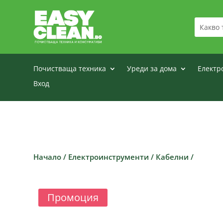
Почистваща техника
Уреди за дома
Електр
Вход
Начало
/
Електроинструменти
/
Кабелни
/
Промоция