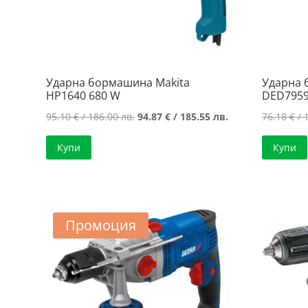
Ударна бормашина Makita
Ударна
HP1640 680 W
DED795
Original
Текущата
95.10
€
/ 186.00 лв.
94.87
€
/ 185.55 лв.
76.18
€
/ 
price
цена
Купи
Купи
was:
е:
95.10 €
94.87 €
/
/
186.00 лв..
185.55 лв..
Промоция