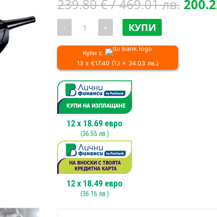
Origi
239.80
€
/ 469.01 лв.
200.
price
количество
was:
КУПИ
-
+
за
239.8
Ъглошлайф
Metabo
/
WEV
Купи с
469.0
15-
13 x €17.40 (13 x 34.03 лв.)
125
QUICK,
1550W,
125mm
12
x
18.69
евро
(
36.55
лв.)
12
x
18.49
евро
(
36.16
лв.)