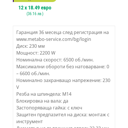
12
x
18.49
евро
(
36.16
лв.)
Гаранция 36 месеца след регистрация на
www.metabo-service.com/bg/login
Диск: 230 мм
Мощност: 2200 W
Номинална скорост: 6500 об./мин.
Максимални обороти без натоварване: 0
– 6600 об./мин.
Номинално захранващо напрежение: 230
V
Резба на шпиндела: M14
Блокировка на вала: да
Застопоряваща гайка: с ключ
Защитен предпазител на диска: монтаж с
инструмент