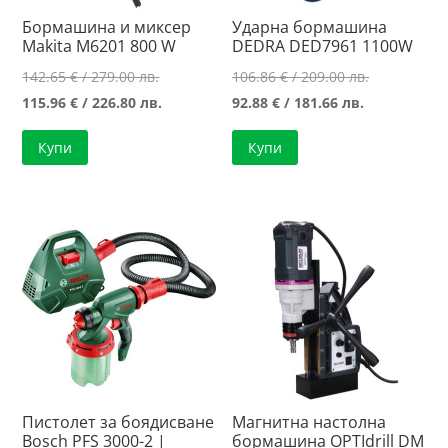
Бормашина и миксер
Ударна бормашина
Makita M6201 800 W
DEDRA DED7961 1100W
Original
Original
142.65
€
/ 279.00 лв.
106.86
€
/ 209.00 лв.
price
Текущата
Текущата
price
115.96
€
/ 226.80 лв.
92.88
€
/ 181.66 лв.
was:
цена
цена
was:
Купи
Купи
142.65 €
е:
е:
106.86 €
/
115.96 €
92.88 €
/
279.00 лв..
/
/
209.00 лв..
226.80 лв..
181.66 лв..
Пистолет за боядисване
Магнитна настолна
Bosch PFS 3000-2 |
бормашина OPTIdrill DM