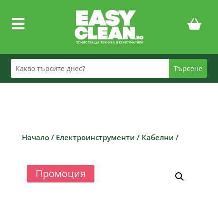

Начало
/
Електроинструменти
/
Кабелни
/
Промоция