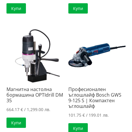
Купи
Купи
Магнитна настолна
Професионален
бормашина OPTIdrill DM
ъглошлайф Bosch GWS
35
9-125 S | Компактен
ъглошлайф
664.17
€
/ 1,299.00 лв.
101.75
€
/ 199.01 лв.
Купи
Купи