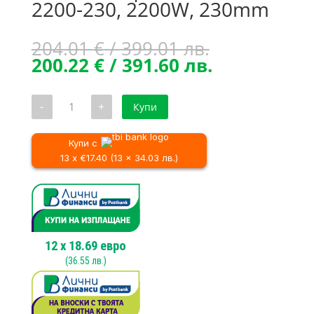
2200-230, 2200W, 230mm
Original
204.01
€
/ 399.01 лв.
price
Текущата
200.22
€
/ 391.60 лв.
was:
цена
204.01 €
е:
количество
-
+
Купи
/
200.22 €
за
Ъглошлайф
399.01 лв..
/
Metabo
391.60 лв..
WX
Купи с
2200-
13 x €17.40 (13 x 34.03 лв.)
230,
2200W,
230mm
12
x
18.69
евро
(
36.55
лв.)