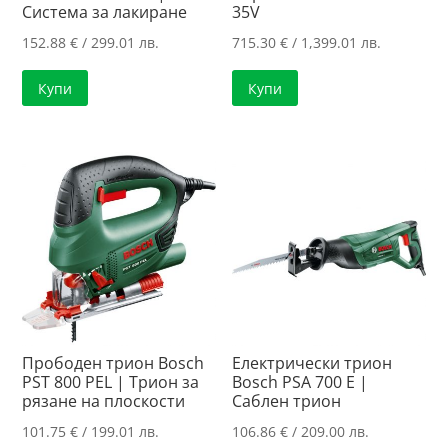
Система за лакиране
35V
152.88
€
/ 299.01 лв.
715.30
€
/ 1,399.01 лв.
Купи
Купи
Прободен трион Bosch
Електрически трион
PST 800 PEL | Трион за
Bosch PSA 700 E |
рязане на плоскости
Саблен трион
101.75
€
/ 199.01 лв.
106.86
€
/ 209.00 лв.