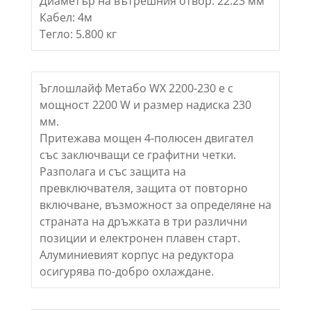
Диаметър на вътрешния отвор: 22.23 мм
Кабел: 4м
Тегло: 5.800 кг
Ъглошлайф Метабо WX 2200-230 е с
мощност 2200 W и размер надиска 230
мм.
Притежава мощен 4-полюсен двигател
със заключващи се графитни четки.
Разполага и със защита на
превключвателя, защита от повторно
включване, възможност за определяне на
страната на дръжката в три различни
позиции и електронен плавен старт.
Алуминиевият корпус на редуктора
осигурява по-добро охлаждане.