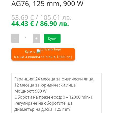
AG76, 125 mm, 900 W
Original
53.69
€
/ 105.01 лв.
Текущата
price
44.43
€
/ 86.90 лв.
цена
was:
е:
53.69 €
количество
-
+
Купи
44.43 €
/
за
Ъглошлайф
/
105.01 лв..
RAIDER
86.90 лв..
RD-
Купи с
AG76,
0% на 4 вноски по 5.62 € (11.00 лв.)
125
mm,
900
W
Гаранция: 24 месеца за физически лица,
12 месеца за юридически лица
Мощност: 900 W
Обороти на празен ход: 0 – 12000 min-1
Регулиране на оборотите: Да
Диаметър на диска: 125 mm