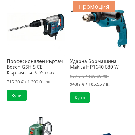
Промоция
Професионален къртач
Ударна бормашина
Bosch GSH 5 CE |
Makita HP1640 680 W
Къртач със SDS max
Original
95.10
€
/ 186.00 лв.
715.30
€
/ 1,399.01 лв.
price
Текущата
94.87
€
/ 185.55 лв.
was:
цена
Купи
Купи
95.10 €
е:
/
94.87 €
186.00 лв..
/
185.55 лв..