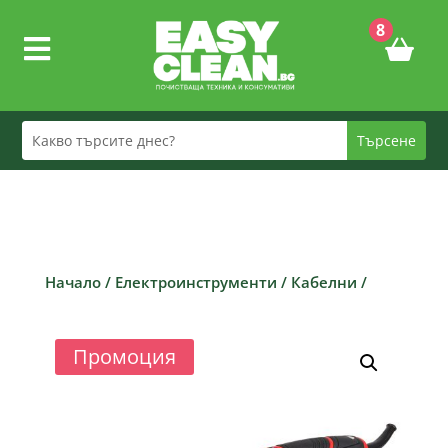
8

Начало
/
Електроинструменти
/
Кабелни
/
Промоция