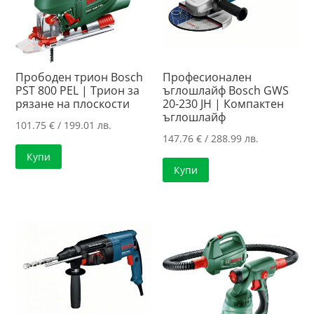
Прободен трион Bosch
Професионален
PST 800 PEL | Трион за
ъглошлайф Bosch GWS
рязане на плоскости
20-230 JH | Компактен
ъглошлайф
101.75
€
/ 199.01 лв.
147.76
€
/ 288.99 лв.
Купи
Купи