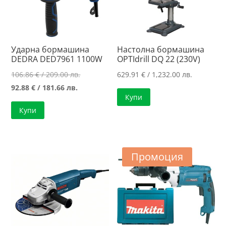
Ударна бормашина
Настолна бормашина
DEDRA DED7961 1100W
OPTIdrill DQ 22 (230V)
Original
106.86
€
/ 209.00 лв.
629.91
€
/ 1,232.00 лв.
Текущата
price
92.88
€
/ 181.66 лв.
Купи
цена
was:
Купи
е:
106.86 €
92.88 €
/
/
209.00 лв..
181.66 лв..
Промоция