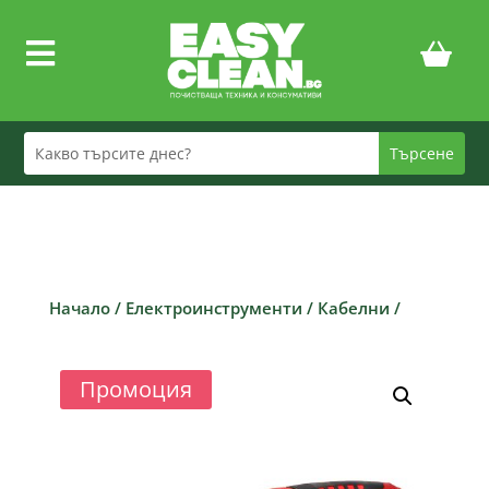

Начало
/
Електроинструменти
/
Кабелни
/
Промоция