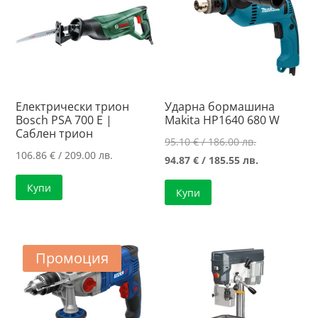
Електрически трион
Ударна бормашина
Bosch PSA 700 E |
Makita HP1640 680 W
Саблен трион
Original
95.10
€
/ 186.00 лв.
106.86
€
/ 209.00 лв.
price
Текущата
94.87
€
/ 185.55 лв.
was:
цена
Купи
Купи
95.10 €
е:
/
94.87 €
186.00 лв..
/
185.55 лв..
Промоция