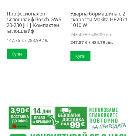
Професионален
Ударна бормашина с 2-
ъглошлайф Bosch GWS
скорости Makita HP2071
20-230 JH | Компактен
1010 W
ъглошлайф
Original
248.49
€
/ 486.00 лв.
147.76
€
/ 288.99 лв.
price
Текущата
247.87
€
/ 484.79 лв.
was:
цена
Купи
Купи
248.49 €
е:
/
247.87 €
486.00 лв..
/
484.79 лв..