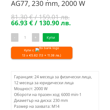
AG77, 230 mm, 2000 W
Original
81.30
€
/ 159.01 лв.
price
Текущата
66.93
€
/ 130.90 лв.
was:
цена
81.30 €
е:
количество
-
+
Купи
/
66.93 €
за
Ъглошлайф
159.01 лв..
/
RAIDER
130.90 лв..
RD-
Купи с
AG77,
13 x €5.82 (13 x 11.38 лв.)
230
mm,
2000
W
Гаранция: 24 месеца за физически лица,
12 месеца за юридически лица
Мощност: 2000 W
Обороти на празен ход: 6000 min-1
Диаметър на диска: 230 mm
Размер на захвата: M14