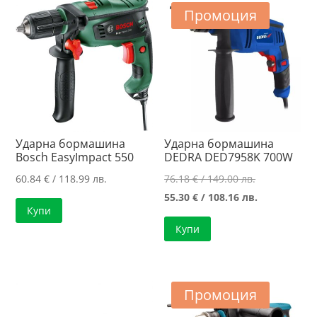
Промоция
Ударна бормашина
Ударна бормашина
Bosch EasyImpact 550
DEDRA DED7958K 700W
Original
60.84
€
/ 118.99 лв.
76.18
€
/ 149.00 лв.
price
Текущата
55.30
€
/ 108.16 лв.
Купи
was:
цена
Купи
76.18 €
е:
/
55.30 €
149.00 лв..
/
108.16 лв..
Промоция