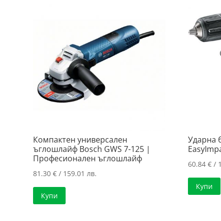
Компактен универсален
Ударна 
ъглошлайф Bosch GWS 7-125 |
EasyImpa
Професионален ъглошлайф
60.84
€
/ 
81.30
€
/ 159.01 лв.
Купи
Купи