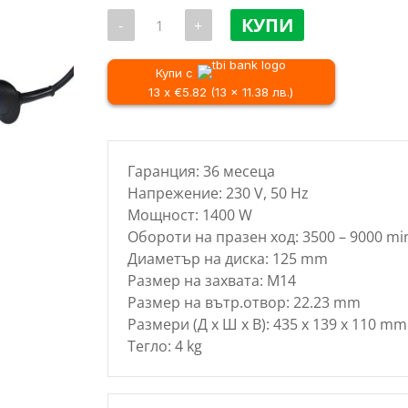
price
количество
was:
КУПИ
-
+
за
71.07 
Ъглошлайф
RAIDER
/
RDI-
Купи с
139.00 
AG57,
13 x €5.82 (13 x 11.38 лв.)
1400
W,
125
mm
Гаранция: 36 месеца
Напрежение: 230 V, 50 Hz
Мощност: 1400 W
Обороти на празен ход: 3500 – 9000 mi
Диаметър на диска: 125 mm
Размер на захвата: М14
Размер на вътр.отвор: 22.23 mm
Размери (Д х Ш х В): 435 x 139 x 110 mm
Тегло: 4 kg