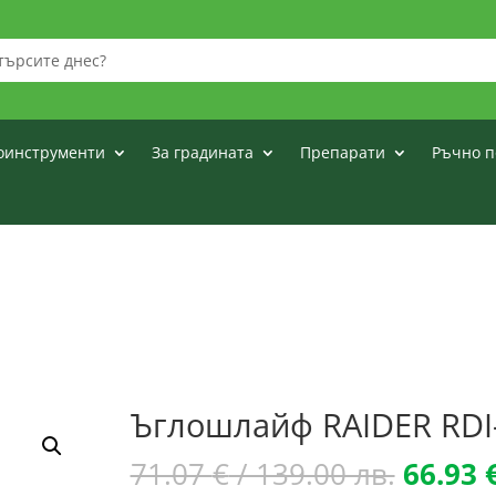
оинструменти
За градината
Препарати
Ръчно п
Ъглошлайф RAIDER RDI
Origina
71.07
€
/ 139.00 лв.
66.93