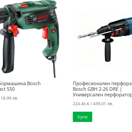
бормашина Bosch
Професионален перфора
ct 550
Bosch GBH 2-26 DRE |
Универсален перфорато
118.99 лв.
224.46
€
/ 439.01 лв.
Купи