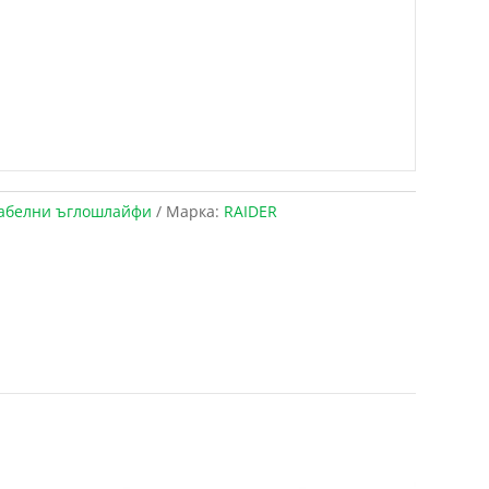
абелни ъглошлайфи
Марка:
RAIDER