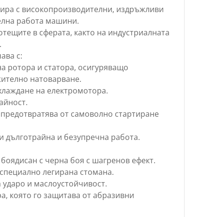
ризира с високопроизводителни, издръжливи
елна работа машини.
тещите в сферата, както на индустриалната
.
ава с:
а ротора и статора, осигуряващо
ително натоварване.
хлаждане на електромотора.
айност.
 предотвратява от самоволно стартиране
и дълготрайна и безупречна работа.
 боядисан с черна боя с шагренов ефект.
 специално легирана стомана.
 ударо и маслоустойчивост.
а, която го защитава от абразивни