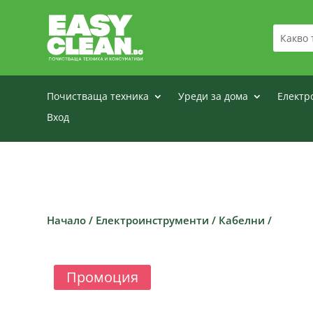
Почистваща техника
Уреди за дома
Електр
Вход
Начало
/
Електроинструменти
/
Кабелни
/
Промоция