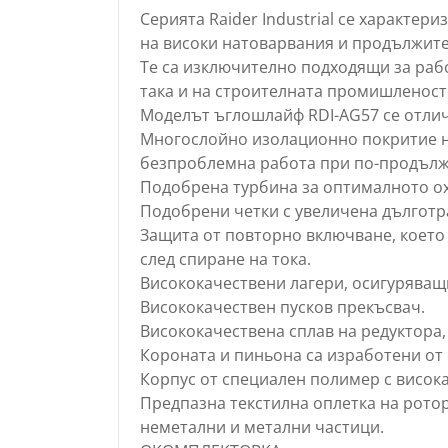
Серията Raider Industrial се характе
на високи натоварвания и продължит
Те са изключително подходящи за рабо
така и на строителната промишленост
Моделът ъглошлайф RDI-AG57 се отлич
Многослойно изолационно покритие н
безпроблемна работа при по-продълж
Подобрена турбина за оптималното о
Подобрени четки с увеличена дълготр
Защита от повторно включване, което
след спиране на тока.
Висококачествени лагери, осигуряващ
Висококачествен пусков прекъсвач.
Висококачествена сплав на редуктора,
Короната и пиньона са изработени от
Корпус от специален полимер с висока
Предпазна текстилна оплетка на ротор
неметални и метални частици.