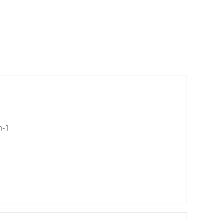
цена
е:
€
66.93 €
/
лв..
130.90 лв..
n-1