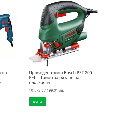
тор
Прободен трион Bosch PST 800
PEL | Трион за рязане на
р
плоскости
101.75
€
/ 199.01 лв.
Купи