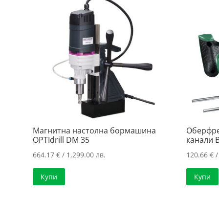
Магнитна настолна бормашина
Оберфре
OPTIdrill DM 35
канали 
664.17
€
/ 1,299.00 лв.
120.66
€
/
Купи
Купи