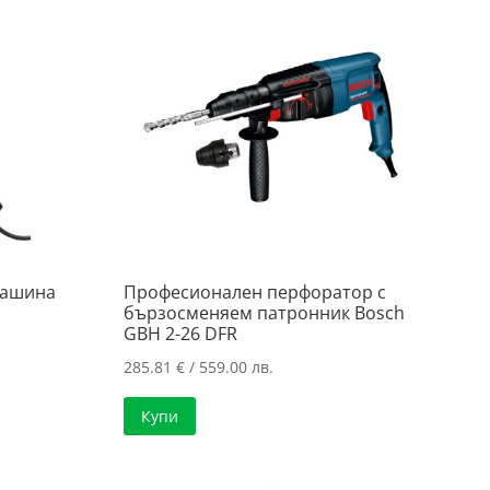
машина
Професионален перфоратор с
бързосменяем патронник Bosch
GBH 2-26 DFR
285.81
€
/ 559.00 лв.
Купи