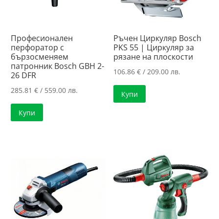
Професионален
Ръчен Циркуляр Bosch
перфоратор с
PKS 55 | Циркуляр за
бързосменяем
рязанe нa плоскости
патронник Bosch GBH 2-
106.86
€
/ 209.00 лв.
26 DFR
285.81
€
/ 559.00 лв.
Купи
Купи