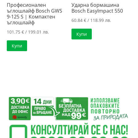
Професионален
Ударна бормашина
ъглошлайф Bosch GWS
Bosch EasyImpact 550
9-125 S | Компактен
60.84
€
/ 118.99 лв.
ъглошлайф
101.75
€
/ 199.01 лв.
Купи
Купи