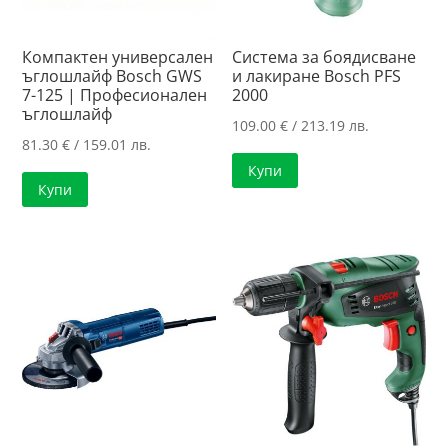
Компактен универсален
Система за боядисване
ъглошлайф Bosch GWS
и лакиране Bosch PFS
7-125 | Професионален
2000
ъглошлайф
109.00
€
/ 213.19 лв.
81.30
€
/ 159.01 лв.
Купи
Купи