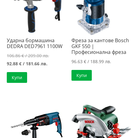
Ударна бормашина
Фреза за кантове Bosch
DEDRA DED7961 1100W
GKF 550 |
Професионална фреза
Original
106.86
€
/ 209.00 лв.
96.63
€
/ 188.99 лв.
Текущата
price
92.88
€
/ 181.66 лв.
цена
was:
Купи
Купи
е:
106.86 €
92.88 €
/
/
209.00 лв..
181.66 лв..