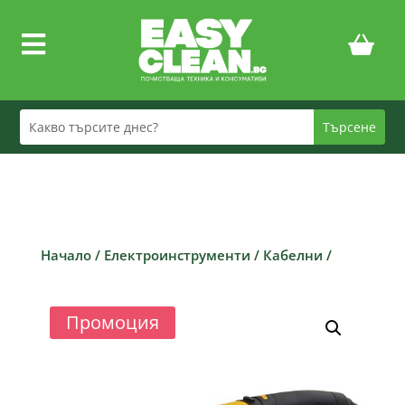

Начало
/
Електроинструменти
/
Кабелни
/
Промоция