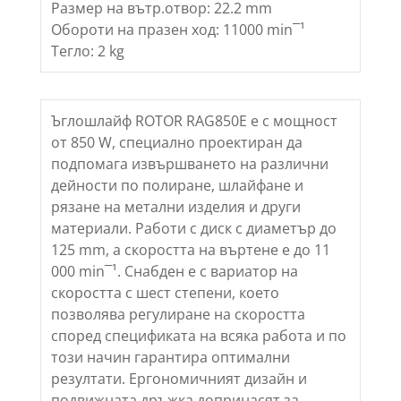
Размер на вътр.отвор: 22.2 mm
Обороти на празен ход: 11000 min¯¹
Тегло: 2 kg
Ъглошлайф ROTOR RAG850E е с мощност
от 850 W, специално проектиран да
подпомага извършването на различни
дейности по полиране, шлайфане и
рязане на метални изделия и други
материали. Работи с диск с диаметър до
125 mm, а скоростта на въртене е до 11
000 min¯¹. Снабден e с вариатор на
скоростта с шест степени, което
позволява регулиране на скоростта
според спецификата на всяка работа и по
този начин гарантира оптимални
резултати. Ергономичният дизайн и
подвижната дръжка допринасят за