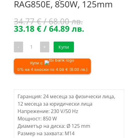
RAG850E, 850W, 125mm
Original
34.77
€
/ 68.00 лв.
price
Текущата
33.18
€
/ 64.89 лв.
was:
цена
34.77 €
е:
количество
-
+
Купи
/
33.18 €
за
Ъглошлайф
68.00 лв..
/
ROTOR
64.89 лв..
RAG850E,
Купи с
850W,
0% на 4 вноски по 4.09 € (8.00 лв.)
125mm
Гаранция: 24 месеца за физически лица,
12 месеца за юридически лица
Напрежение: 230 V/50 Hz
Мощност: 850 W
Диаметър на диска: Ø 125 mm
Размер на захвата: M14