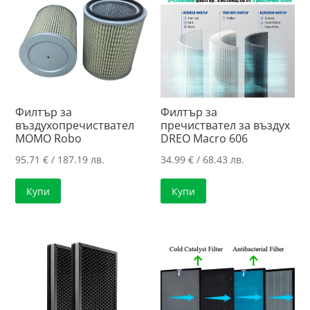
Филтър за
Филтър за
въздухопречиствател
пречиствател за въздух
MOMO Robo
DREO Macro 606
95.71
€
/ 187.19 лв.
34.99
€
/ 68.43 лв.
Купи
Купи