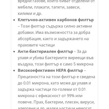
вредни газове, които биват отделени от
мебели, плакати, тапети, завеси,
килими и др.
Клетъчно-активен карбонов филтър
– Този филтър съдържа силно активни
добавки. Има възможността за добра
абсорбация, както и задържането на
праховите частици
Анти-бактериален филтър
– За да
улавя и убива бактериите виреещи във
въздуха, този филтър е само 5 микрона
Високоефективен HEPA филтър
–
Прецизността на този филтър е сведена
до 0.01 микрона, като може да улавя и
задържа частици по-големи от 0.01
микрона с ефикасност от 99% или
повече. Прах, бактерии, плесен, вируси,
алергени и др. малки частици немогат