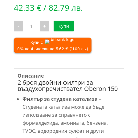
42.33
€
/ 82.79 лв.
количество
-
+
Купи
за
2
броя
двойни
Купи с
филтри
0% на 4 вноски по 5.62 € (11.00 лв.)
за
въздухопречиствател
Oberon
150
Описание
2 броя двойни филтри за
въздухопречиствател Oberon 150
Филтър за студена катализа
–
Студената катализа може да бъде
използване за справянето с
формалдехида, амониата, бензена,
TVOC, водородния сулфат и други