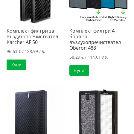
Комплект филтри за
Комплект филтри 4
въздухопречиствател
броя за
Karcher AF 50
въздухопречиствател
Oberon 488
96.63
€
/ 188.99 лв.
58.29
€
/ 114.01 лв.
Купи
Купи