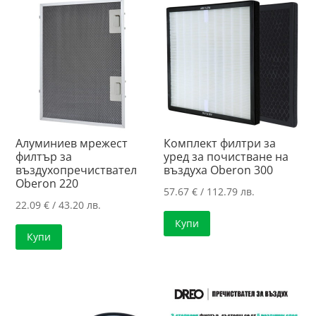
Алуминиев мрежест
Комплект филтри за
филтър за
уред за почистване на
въздухопречиствател
въздуха Oberon 300
Oberon 220
57.67
€
/ 112.79 лв.
22.09
€
/ 43.20 лв.
Купи
Купи