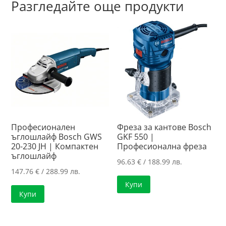
Разгледайте още продукти
Професионален
Фреза за кантове Bosch
ъглошлайф Bosch GWS
GKF 550 |
20-230 JH | Компактен
Професионална фреза
ъглошлайф
96.63
€
/ 188.99 лв.
147.76
€
/ 288.99 лв.
Купи
Купи