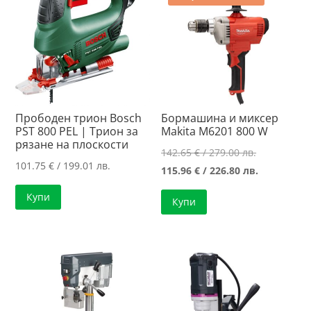
Прободен трион Bosch
Бормашина и миксер
PST 800 PEL | Трион за
Makita M6201 800 W
рязане на плоскости
Original
142.65
€
/ 279.00 лв.
101.75
€
/ 199.01 лв.
price
Текущата
115.96
€
/ 226.80 лв.
was:
цена
Купи
Купи
142.65 €
е:
/
115.96 €
279.00 лв..
/
226.80 лв..