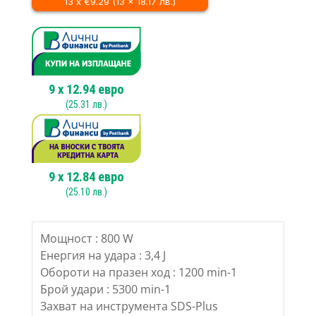
13 x €9.29 (13 x 18.17 лв.)
Перфоратор,
3.4
J,
800
W
9
x
12.94
евро
(
25.31
лв.)
9
x
12.84
евро
(
25.10
лв.)
Мощност : 800 W
Енергия на удара : 3,4 J
Обороти на празен ход : 1200 min-1
Брой удари : 5300 min-1
Захват на инструмента SDS-Plus