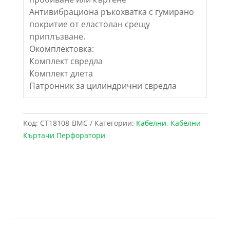
Антивибрациона ръкохватка с гумирано
покритие от еластолан срещу
приплъзване.
Окомплектовка:
Комплект свредла
Комплект длета
Патронник за цилиндрични свредла
Код:
CT18108-BMC
Категории:
Кабелни
,
Кабелни
Къртачи Перфоратори