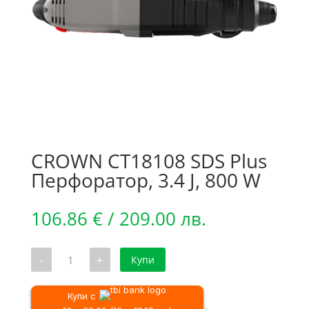
CROWN CT18108 SDS Plus
Перфоратор, 3.4 J, 800 W
106.86
€
/ 209.00 лв.
количество
-
+
Купи
за
CROWN
CT18108
SDS
Купи с
Plus