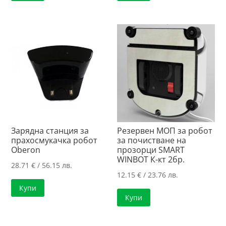
Зарядна станция за
Резервен МОП за робот
прахосмукачка робот
за почистване на
Oberon
прозорци SMART
WINBOT К-кт 2бр.
28.71
€
/ 56.15 лв.
12.15
€
/ 23.76 лв.
Купи
Купи