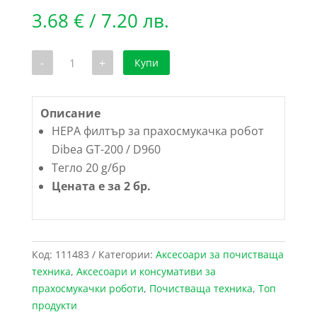
3.68
€
/ 7.20 лв.
количество
-
+
Купи
за
HEPA
филтър
за
прахосмукачка
Описание
робот
HEPA филтър за прахосмукачка робот
Dibea
GT-
Dibea GT-200 / D960
200
Тегло 20 g/бр
/
D960
Цената е за 2 бр.
-
Пакет
2
бр.
Код:
111483
Категории:
Аксесоари за почистваща
техника
,
Аксесоари и консумативи за
прахосмукачки роботи
,
Почистваща техника
,
Топ
продукти