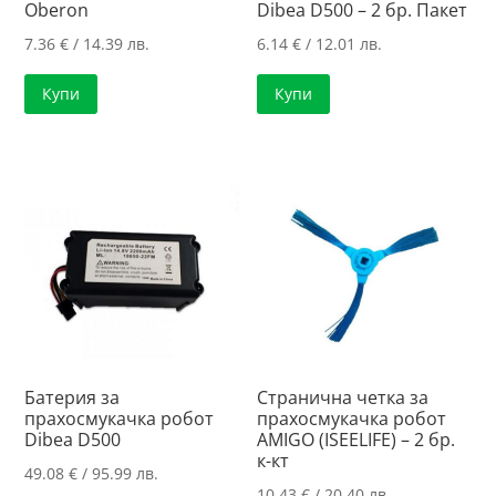
Oberon
Dibea D500 – 2 бр. Пакет
7.36
€
/ 14.39 лв.
6.14
€
/ 12.01 лв.
Купи
Купи
Батерия за
Странична четка за
прахосмукачка робот
прахосмукачка робот
Dibea D500
AMIGO (ISEELIFE) – 2 бр.
к-кт
49.08
€
/ 95.99 лв.
10.43
€
/ 20.40 лв.