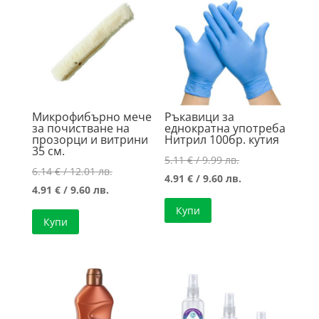
high
Микрофибърно мече
Ръкавици за
за почистване на
еднократна употреба
прозорци и витрини
Нитрил 100бр. кутия
35 см.
Original
5.11
€
/ 9.99 лв.
Original
6.14
€
/ 12.01 лв.
price
Текущата
4.91
€
/ 9.60 лв.
Текущата
price
4.91
€
/ 9.60 лв.
was:
цена
цена
was:
Купи
5.11 €
е:
Купи
е:
6.14 €
/
4.91 €
4.91 €
/
9.99 лв..
/
/
12.01 лв..
9.60 лв..
9.60 лв..