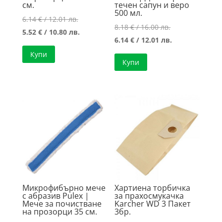
см.
течен сапун и веро
500 мл.
Original
6.14
€
/ 12.01 лв.
Original
8.18
€
/ 16.00 лв.
price
Текущата
5.52
€
/ 10.80 лв.
price
Текущата
6.14
€
/ 12.01 лв.
was:
цена
was:
цена
Купи
6.14 €
е:
Купи
8.18 €
е:
/
5.52 €
/
6.14 €
12.01 лв..
/
16.00 лв..
/
10.80 лв..
12.01 лв..
Микрофибърно мече
Хартиена торбичка
с абразив Pulex |
за прахосмукачка
Мече за почистване
Karcher WD 3 Пакет
на прозорци 35 см.
3бр.