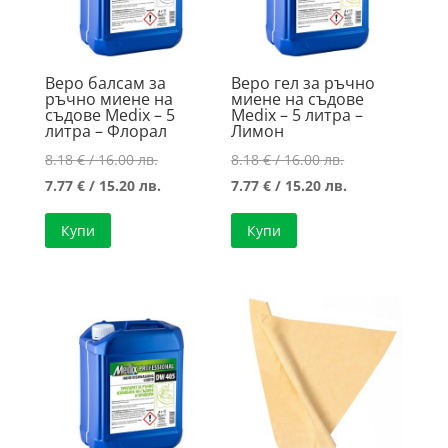
Веро балсам за
Веро гел за ръчно
ръчно миене на
миене на съдове
съдове Medix – 5
Medix – 5 литра –
литра – Флорал
Лимон
Original
Original
8.18
€
/ 16.00 лв.
8.18
€
/ 16.00 лв.
price
Текущата
price
Текущата
7.77
€
/ 15.20 лв.
7.77
€
/ 15.20 лв.
was:
цена
was:
цена
Купи
Купи
8.18 €
е:
8.18 €
е:
/
7.77 €
/
7.77 €
16.00 лв..
/
16.00 лв..
/
15.20 лв..
15.20 лв..