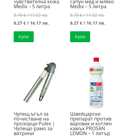
чувствителна кожа
сапун мед и мляко
Medix – 5 литра
Medix – 5 литра
Original
Original
8.70
€
/ 17.02 лв.
8.70
€
/ 17.02 лв.
price
Текущата
price
Текущата
8.27
€
/ 16.17 лв.
8.27
€
/ 16.17 лв.
was:
цена
was:
цена
Купи
Купи
8.70 €
е:
8.70 €
е:
/
8.27 €
/
8.27 €
17.02 лв..
/
17.02 лв..
/
16.17 лв..
16.17 лв..
Чупещ ъгъл за
Швейцарски
почистване на
препарат против
прозорци Pulex |
варовик и котлен
Чупещо рамо за
камък PROSAN
витрини
LEMON – 1 литър