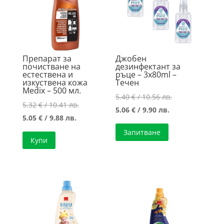
Препарат за
Джобен
почистване на
дезинфектант за
естествена и
ръце – 3х80ml –
изкуствена кожа
Течен
Medix – 500 мл.
Original
5.40
€
/ 10.56 лв.
Original
5.32
€
/ 10.41 лв.
Текущата
price
5.06
€
/ 9.90 лв.
Текущата
price
5.05
€
/ 9.88 лв.
цена
was:
цена
was:
Запитване
е:
5.40 €
Купи
е:
5.32 €
5.06 €
/
5.05 €
/
/
10.56 лв..
/
10.41 лв..
9.90 лв..
9.88 лв..