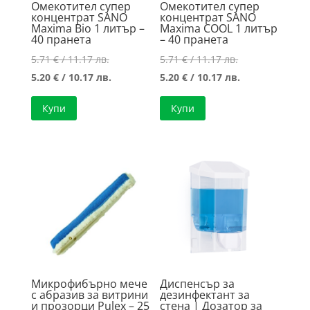
Омекотител супер
Омекотител супер
концентрат SANO
концентрат SANO
Maxima Bio 1 литър –
Maxima COOL 1 литър
40 пранета
– 40 пранета
Original
Original
5.71
€
/ 11.17 лв.
5.71
€
/ 11.17 лв.
price
Текущата
price
Текущата
5.20
€
/ 10.17 лв.
5.20
€
/ 10.17 лв.
was:
цена
was:
цена
Купи
Купи
5.71 €
е:
5.71 €
е:
/
5.20 €
/
5.20 €
11.17 лв..
/
11.17 лв..
/
10.17 лв..
10.17 лв..
Микрофибърно мече
Диспенсър за
с абразив за витрини
дезинфектант за
и прозорци Pulex – 25
стена | Дозатор за