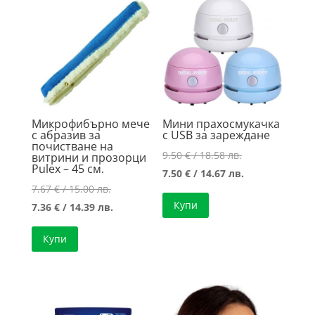
14.39 лв..
Микрофибърно мече
Мини прахосмукачка
с абразив за
с USB за зареждане
почистване на
Original
9.50
€
/ 18.58 лв.
витрини и прозорци
Pulex – 45 см.
price
Текущата
7.50
€
/ 14.67 лв.
Original
7.67
€
/ 15.00 лв.
was:
цена
Купи
price
Текущата
7.36
€
/ 14.39 лв.
9.50 €
е:
was:
цена
/
7.50 €
Купи
7.67 €
е:
18.58 лв..
/
/
7.36 €
14.67 лв..
15.00 лв..
/
14.39 лв..