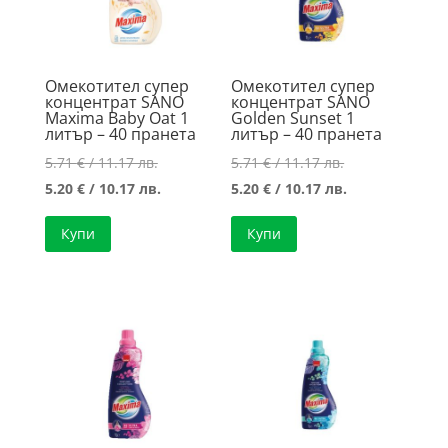
Омекотител супер
Омекотител супер
концентрат SANO
концентрат SANO
Maxima Baby Oat 1
Golden Sunset 1
литър – 40 пранета
литър – 40 пранета
Original
Original
5.71
€
/ 11.17 лв.
5.71
€
/ 11.17 лв.
price
Текущата
price
Текущата
5.20
€
/ 10.17 лв.
5.20
€
/ 10.17 лв.
was:
цена
was:
цена
Купи
Купи
5.71 €
е:
5.71 €
е:
/
5.20 €
/
5.20 €
11.17 лв..
/
11.17 лв..
/
10.17 лв..
10.17 лв..