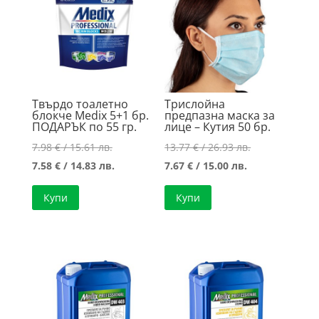
Твърдо тоалетно
Трислойна
блокче Medix 5+1 бр.
предпазна маска за
ПОДАРЪК по 55 гр.
лице – Кутия 50 бр.
Original
Original
7.98
€
/ 15.61 лв.
13.77
€
/ 26.93 лв.
price
Текущата
Текущата
price
7.58
€
/ 14.83 лв.
7.67
€
/ 15.00 лв.
was:
цена
цена
was:
Купи
Купи
7.98 €
е:
е:
13.77 €
/
7.58 €
7.67 €
/
15.61 лв..
/
/
26.93 лв..
14.83 лв..
15.00 лв..