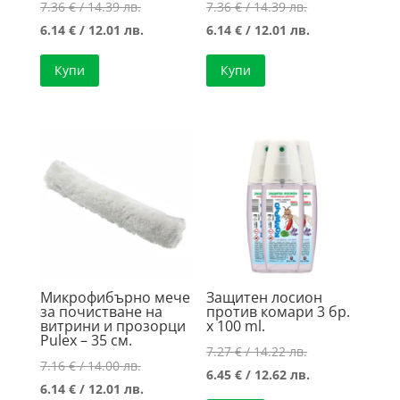
Original
Original
7.36
€
/ 14.39 лв.
7.36
€
/ 14.39 лв.
price
Текущата
price
Текущата
6.14
€
/ 12.01 лв.
6.14
€
/ 12.01 лв.
was:
цена
was:
цена
Купи
Купи
7.36 €
е:
7.36 €
е:
/
6.14 €
/
6.14 €
14.39 лв..
/
14.39 лв..
/
12.01 лв..
12.01 лв..
Микрофибърно мече
Защитен лосион
за почистване на
против комари 3 бр.
витрини и прозорци
х 100 ml.
Pulex – 35 см.
Original
7.27
€
/ 14.22 лв.
Original
7.16
€
/ 14.00 лв.
price
Текущата
6.45
€
/ 12.62 лв.
price
Текущата
6.14
€
/ 12.01 лв.
was:
цена