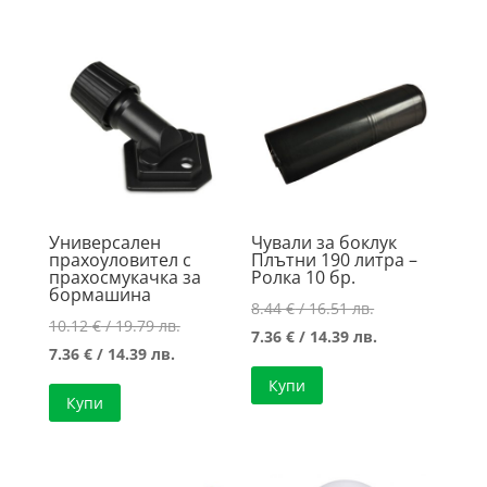
6.63 €
/
/
7.16 €
/
19.89 лв..
18.21 лв..
/
12.97 лв..
14.00 лв..
Универсален
Чували за боклук
прахоуловител с
Плътни 190 литра –
прахосмукачка за
Ролка 10 бр.
бормашина
Original
8.44
€
/ 16.51 лв.
Original
10.12
€
/ 19.79 лв.
price
Текущата
7.36
€
/ 14.39 лв.
Текущата
price
7.36
€
/ 14.39 лв.
was:
цена
цена
was:
Купи
8.44 €
е:
Купи
е:
10.12 €
/
7.36 €
7.36 €
/
16.51 лв..
/
/
19.79 лв..
14.39 лв..