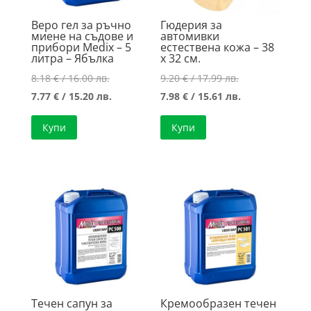
Веро гел за ръчно
Гюдерия за
миене на съдове и
автомивки
прибори Medix – 5
естествена кожа – 38
литра – Ябълка
х 32 см.
Original
Original
8.18
€
/ 16.00 лв.
9.20
€
/ 17.99 лв.
price
Текущата
price
Текущата
7.77
€
/ 15.20 лв.
7.98
€
/ 15.61 лв.
was:
цена
was:
цена
Купи
Купи
8.18 €
е:
9.20 €
е:
/
7.77 €
/
7.98 €
16.00 лв..
/
17.99 лв..
/
15.20 лв..
15.61 лв..
Течен сапун за
Кремообразен течен