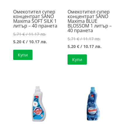
Омекотител супер
Омекотител супер
концентрат SANO
концентрат SANO
Maxima SOFT SILK 1
Maxima BLUE
литър – 40 пранета
BLOSSOM 1 литър –
40 пранета
Original
5.71
€
/ 11.17 лв.
Original
5.71
€
/ 11.17 лв.
price
Текущата
5.20
€
/ 10.17 лв.
price
Текущата
5.20
€
/ 10.17 лв.
was:
цена
was:
цена
Купи
5.71 €
е:
Купи
5.71 €
е:
/
5.20 €
/
5.20 €
11.17 лв..
/
11.17 лв..
/
10.17 лв..
10.17 лв..