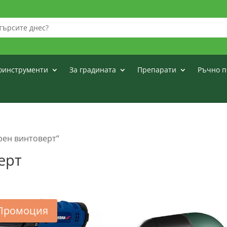
оинструменти
За градината
Препарати
Ръчно п
рен винтоверт“
ерт
Промоция