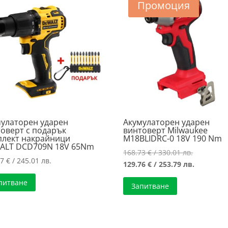
Промоция
мулаторен ударен
Акумулаторен ударен
оверт с подарък
винтоверт Milwaukee
плект накрайници
M18BLIDRC-0 18V 190 Nm
ALT DCD709N 18V 65Nm
Original
168.73
€
/ 330.01 лв.
27
€
/ 245.01 лв.
price
Текущата
129.76
€
/ 253.79 лв.
was:
цена
питване
Запитване
168.73 €
е:
/
129.76 €
330.01 лв.
/
253.79 лв.