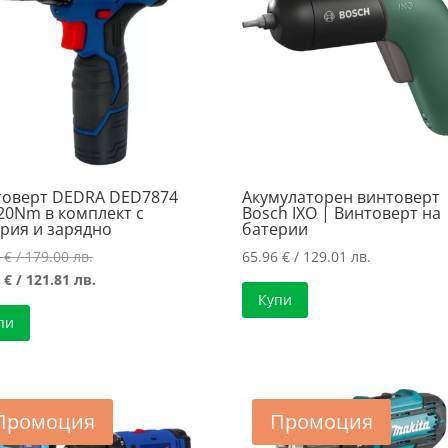
товерт DEDRA DED7874
Акумулаторен винтоверт
20Nm в комплект с
Bosch IXO | Винтоверт на
рия и зарядно
батерии
Original
2
€
/ 179.00 лв.
65.96
€
/ 129.01 лв.
price
Текущата
8
€
/ 121.81 лв.
Купи
was:
цена
пи
91.52 €
е:
/
62.28 €
179.00 лв..
/
121.81 лв..
Промоция
Промоция