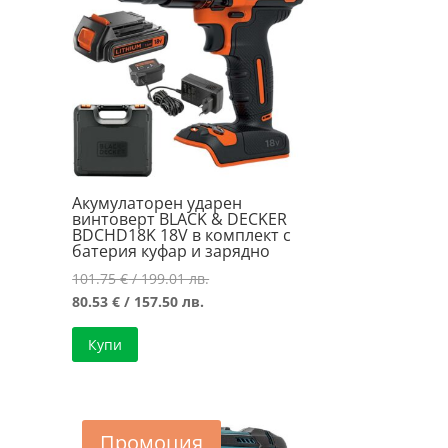
Акумулаторен ударен
винтоверт BLACK & DECKER
BDCHD18K 18V в комплект с
батерия куфар и зарядно
Original
101.75
€
/ 199.01 лв.
Текущата
price
80.53
€
/ 157.50 лв.
цена
was:
Купи
е:
101.75 €
80.53 €
/
/
199.01 лв..
157.50 лв..
Промоция