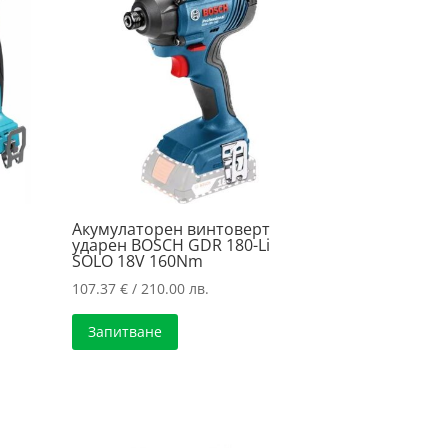
Акумулаторен винтоверт
ударен BOSCH GDR 180-Li
SOLO 18V 160Nm
107.37
€
/ 210.00 лв.
Запитване
.
.