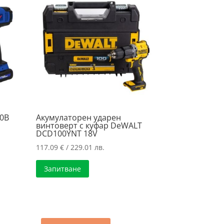
0B
Акумулаторен ударен
винтоверт с куфар DeWALT
DCD100YNT 18V
117.09
€
/ 229.01 лв.
Запитване
.
.