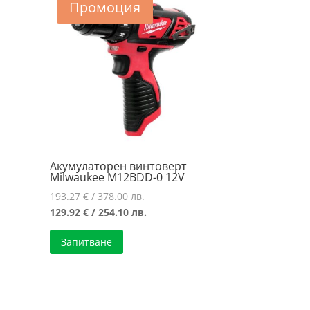
Промоция
Акумулаторен винтоверт
Milwaukee M12BDD-0 12V
Original
193.27
€
/ 378.00 лв.
price
Текущата
129.92
€
/ 254.10 лв.
was:
цена
Запитване
193.27 €
е:
/
129.92 €
378.00 лв..
/
.
254.10 лв..
.