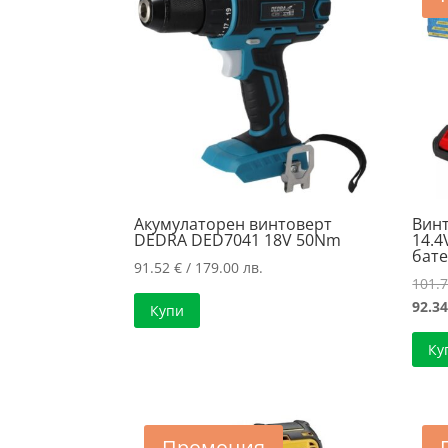
Акумулаторен винтоверт
Вин
DEDRA DED7041 18V 50Nm
14.4
бате
91.52
€
/ 179.00 лв.
101.
92.3
Купи
Ку
Промоция