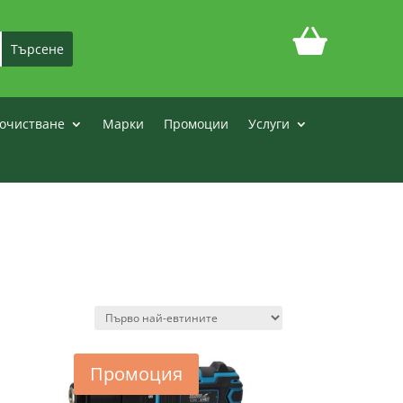
очистване
Марки
Промоции
Услуги
Промоция