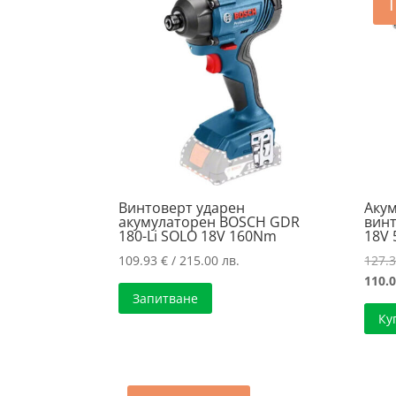
Винтоверт ударен
Аку
акумулаторен BOSCH GDR
вин
180-Li SOLO 18V 160Nm
18V
109.93
€
/ 215.00 лв.
127.
110.
Запитване
Ку