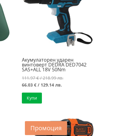
Акумулаторен ударен
винтоверт DEDRA DED7042
SAS+ALL 18V 50Nm
Original
111.97
€
/ 218.99 лв.
Текущата
price
66.03
€
/ 129.14 лв.
цена
was:
Купи
е:
111.97 €
66.03 €
/
/
218.99 лв..
129.14 лв..
Промоция