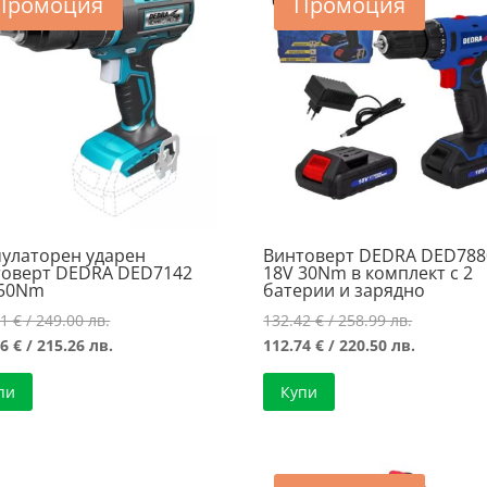
Промоция
Промоция
мулаторен ударен
Винтоверт DEDRA DED788
товерт DEDRA DED7142
18V 30Nm в комплект с 2
 50Nm
батерии и зарядно
Original
Original
31
€
/ 249.00 лв.
132.42
€
/ 258.99 лв.
price
Текущата
price
Текущата
06
€
/ 215.26 лв.
112.74
€
/ 220.50 лв.
was:
цена
was:
цена
пи
Купи
127.31 €
е:
132.42 €
е:
/
110.06 €
/
112.74 €
249.00 лв..
/
258.99 лв.
/
215.26 лв..
220.50 лв.