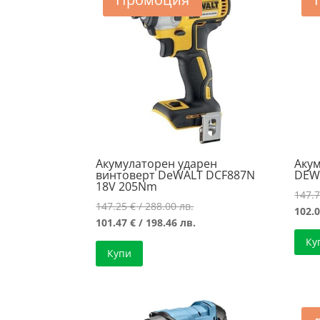
Акумулаторен ударен
Аку
винтоверт DeWALT DCF887N
DEW
18V 205Nm
147.
Original
147.25
€
/ 288.00 лв.
102.
price
Текущата
101.47
€
/ 198.46 лв.
was:
цена
Ку
Купи
147.25 €
е:
/
101.47 €
288.00 лв..
/
198.46 лв..