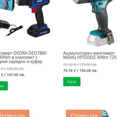
товерт DEDRA DED7880
Акумулаторен винтоверт
30Nm в комплект с
Makita HP333DZ 30Nm 12V
рия зарядно и куфар
Original
91.52
€
/ 179.00 лв.
Original
3
€
/ 188.99 лв.
price
Текущата
79.76
€
/ 156.00 лв.
price
Текущата
6
€
/ 147.00 лв.
was:
цена
was:
цена
Купи
91.52 €
е:
пи
96.63 €
е:
/
79.76 €
/
75.16 €
179.00 лв..
/
188.99 лв..
/
156.00 лв..
147.00 лв..
Промоция
Промоция