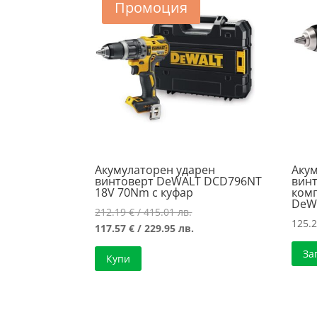
Промоция
Акумулаторен ударен
Аку
винтоверт DeWALT DCD796NT
винт
18V 70Nm с куфар
ком
DeW
Original
212.19
€
/ 415.01 лв.
125.
price
Текущата
117.57
€
/ 229.95 лв.
was:
цена
За
Купи
212.19 €
е:
/
117.57 €
415.01 лв..
/
229.95 лв..