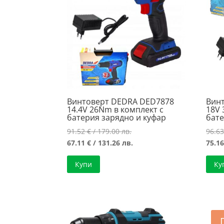
Винтоверт DEDRA DED7878
Вин
14.4V 26Nm в комплект с
18V 
батерия зарядно и куфар
бате
Original
91.52
€
/ 179.00 лв.
96.6
price
Текущата
67.11
€
/ 131.26 лв.
75.1
was:
цена
Купи
Ку
91.52 €
е:
/
67.11 €
179.00 лв..
/
131.26 лв..