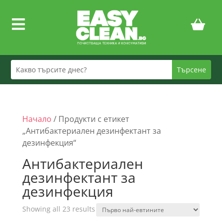

Начало
/ Продукти с етикет
„Антибактериален дезинфектант за
дезинфекция“
Антибактериален
дезинфектант за
дезинфекция
Sorted
Showing all 23 results
by