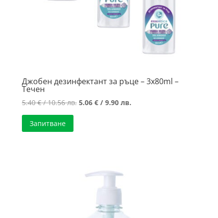
Джобен дезинфектант за ръце – 3х80ml –
Течен
Original
Текущата
5.40
€
/ 10.56 лв.
5.06
€
/ 9.90 лв.
price
цена
Запитване
was:
е:
5.40 €
5.06 €
/
/
10.56 лв..
9.90 лв..