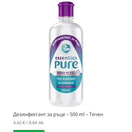
price:
low
to
high
Дезинфектант за ръце – 500 ml – Течен
4.42
€
/ 8.64 лв.