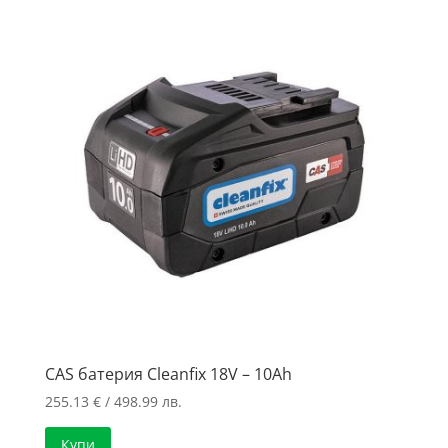
to
high
CAS батерия Cleanfix 18V – 10Ah
255.13
€
/ 498.99 лв.
Купи