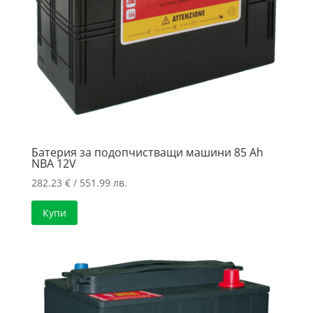
Батерия за подопчистващи машини 85 Ah
NBA 12V
282.23
€
/ 551.99 лв.
Купи