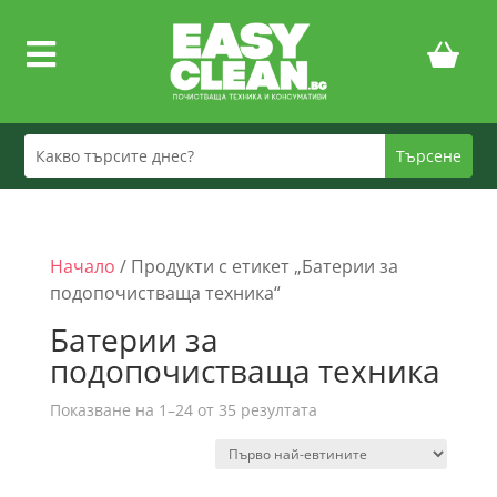

Начало
/ Продукти с етикет „Батерии за
подопочистваща техника“
Батерии за
подопочистваща техника
Sorted
Показване на 1–24 от 35 резултата
by
price:
low