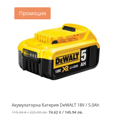
/
/
164.99 лв..
138.61 лв..
Промоция
Акумулаторна батерия DeWALT 18V / 5.0Ah
Original
Текущата
115.04
€
/ 225.00 лв.
74.62
€
/ 145.94 лв.