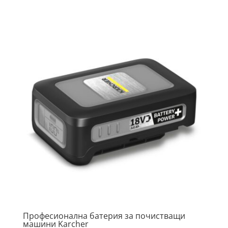
115.04 €
101.47 €
/
/
225.00 лв..
198.46 лв..
Професионална батерия за почистващи
машини Karcher