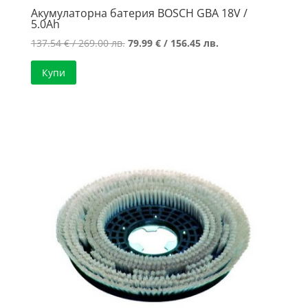
Акумулаторна батерия BOSCH GBA 18V /
5.0Ah
Original
Текущата
137.54
€
/ 269.00 лв.
79.99
€
/ 156.45 лв.
price
цена
Купи
was:
е:
137.54 €
79.99 €
/
/
269.00 лв..
156.45 лв..