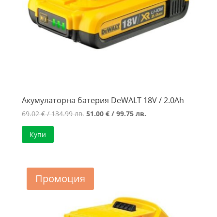
Акумулаторна батерия DeWALT 18V / 2.0Ah
Original
Текущата
69.02
€
/ 134.99 лв.
51.00
€
/ 99.75 лв.
price
цена
Купи
was:
е:
69.02 €
51.00 €
/
/
134.99 лв..
99.75 лв..
Промоция