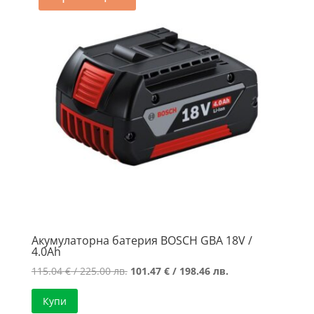
Акумулаторна батерия BOSCH GBA 18V /
4.0Ah
Original
Текущата
115.04
€
/ 225.00 лв.
101.47
€
/ 198.46 лв.
price
цена
Купи
was:
е: