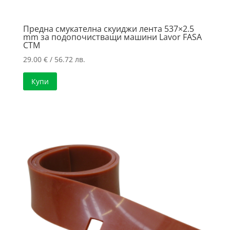
Предна смукателна скуиджи лента 537×2.5
mm за подопочистващи машини Lavor FASA
CTM
29.00
€
/ 56.72 лв.
Купи