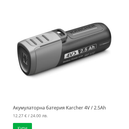
to
high
Акумулаторна батерия Karcher 4V / 2.5Ah
12.27
€
/ 24.00 лв.
Купи