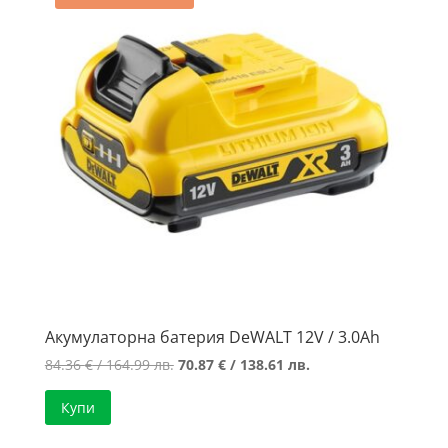
Акумулаторна батерия DeWALT 12V / 3.0Ah
Original
Текущата
84.36
€
/ 164.99 лв.
70.87
€
/ 138.61 лв.
price
цена
Купи
was:
е:
84.36 €
70.87 €