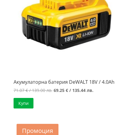
Акумулаторна батерия DeWALT 18V / 4.0Ah
Original
Текущата
71.07
€
/ 139.00 лв.
69.25
€
/ 135.44 лв.
price
цена
Купи
was:
е:
71.07 €
69.25 €
/
/
139.00 лв..
135.44 лв..
Промоция