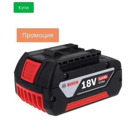
price
цена
Купи
was:
е:
115.04 €
74.62 €
/
/
225.00 лв..
145.94 лв..
Промоция