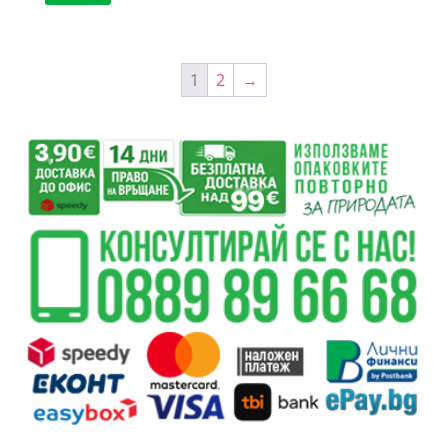
1
2
→