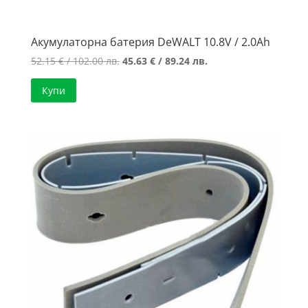
Акумулаторна батерия DeWALT 10.8V / 2.0Ah
Original
Текущата
52.15
€
/ 102.00 лв.
45.63
€
/ 89.24 лв.
price
цена
Купи
was:
е:
52.15 €
45.63 €
/
/
102.00 лв..
89.24 лв..