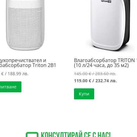
ухопречиствател и
Влагоабсорбатор TRITON 
оабсорбатор Triton 2В1
(10 л/24 часа, до 35 м2)
Original
3
€
/ 188.99 лв.
145.00
€
/ 283.60 лв.
price
Текущата
119.00
€
/ 232.74 лв.
питване
was:
цена
Купи
145.00 €
е:
/
119.00 €
283.60 лв.
/
232.74 лв.