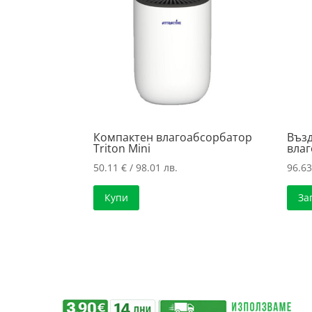
high
Компактен влагоабсорбатор
Възд
Triton Mini
влаг
50.11
€
/ 98.01 лв.
96.6
Купи
За