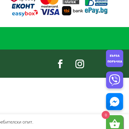
БЪРЗА
ПОРЪЧКА
0
ребителски опит.