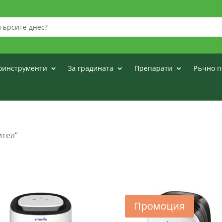
оинструменти
За градината
Препарати
Ръчно п
ител“
Промоция