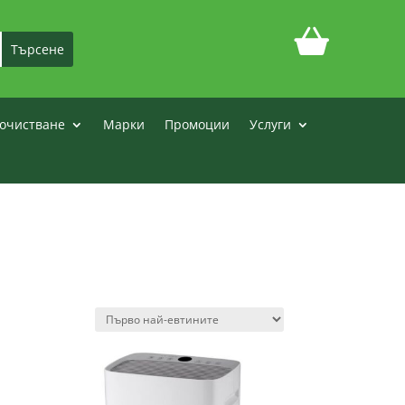
очистване
Марки
Промоции
Услуги