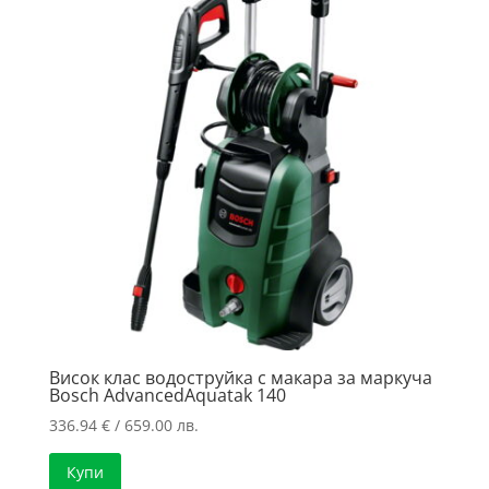
high
Висок клас водоструйка с макара за маркуча
Bosch AdvancedAquatak 140
336.94
€
/ 659.00 лв.
Купи