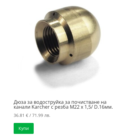
to
high
Дюза за водоструйка за почистване на
канали Karcher с резба M22 x 1,5/ D.16мм.
36.81
€
/ 71.99 лв.
Купи