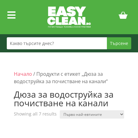

Начало
/ Продукти с етикет „Дюза за
водоструйка за почистване на канали“
Дюза за водоструйка за
почистване на канали
Sorted
Showing all 7 results
by
price:
low