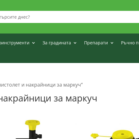
оинструменти
За градината
Препарати
Ръчно п
пистолет и накрайници за маркуч“
 накрайници за маркуч