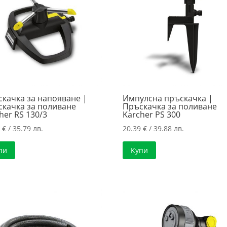
качка за напояване |
Импулсна пръскачка |
качка за поливане
Пръскачка за поливане
her RS 130/3
Karcher PS 300
0
€
/ 35.79 лв.
20.39
€
/ 39.88 лв.
пи
Купи