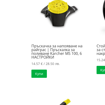
Пръскачка за напояване на
Стой
райграс | Пръскалка за
за с
поливане Karcher MS 100, 6
нак
НАСТРОЙКИ
15.2
14.57
€
/ 28.50 лв.
Ку
Купи