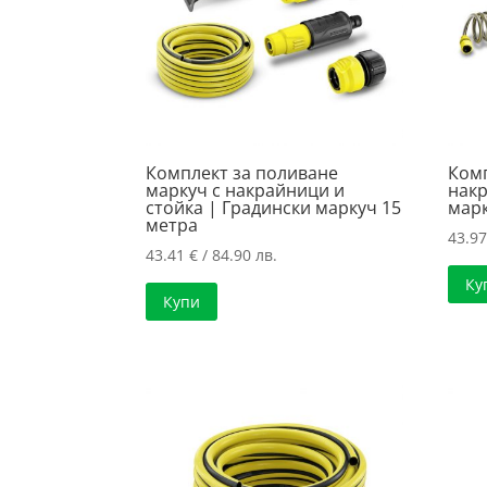
Комплект за поливане
Комп
маркуч с накрайници и
накр
стойка | Градински маркуч 15
марк
метра
43.9
43.41
€
/ 84.90 лв.
Ку
Купи