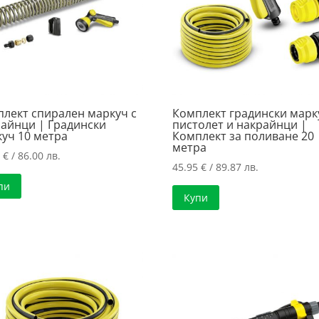
лект спирален маркуч с
Комплект градински марк
айнци | Градински
пистолет и накрайнци |
уч 10 метра
Комплект за поливане 20
метра
7
€
/ 86.00 лв.
45.95
€
/ 89.87 лв.
пи
Купи