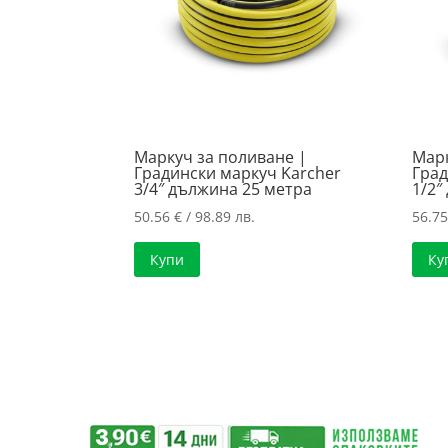
Маркуч за поливане |
Марк
Градински маркуч Karcher
Град
3/4″ дължина 25 метра
1/2″
50.56
€
/ 98.89 лв.
56.7
Купи
Ку