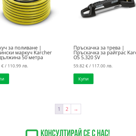
уч за поливане |
Пръскачка за трева |
ински маркуч Karcher
Пръскачка за райграс Kar
 дължина 50 метра
OS 5.320 SV
5
€
/ 110.99 лв.
59.82
€
/ 117.00 лв.
пи
Купи
1
2
→