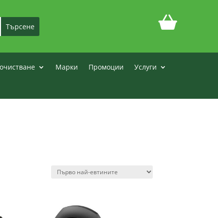
очистване
Марки
Промоции
Услуги