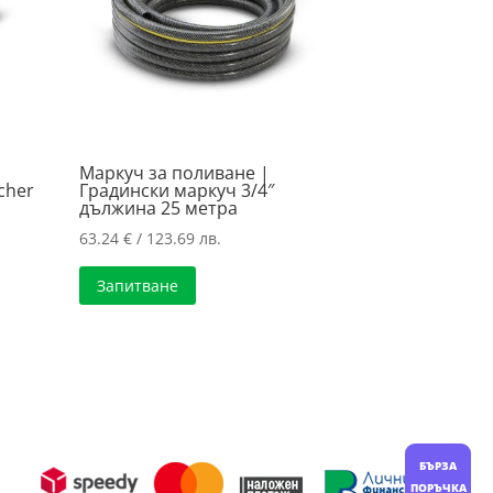
Маркуч за поливане |
cher
Градински маркуч 3/4″
дължина 25 метра
63.24
€
/ 123.69 лв.
Запитване
БЪРЗА
ПОРЪЧКА