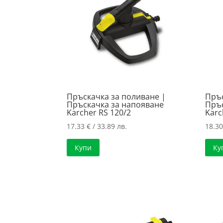
Пръскачка за поливане |
Пръс
Пръскачка за напояване
Пръс
Karcher RS 120/2
Karc
17.33
€
/ 33.89 лв.
18.3
Купи
Ку