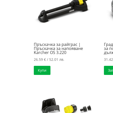
Пръскачка за райграс |
Град
Пръскачка за напояване
за п
Karcher OS 3.220
дъл
26.59
€
/ 52.01 лв.
31.4
Купи
За