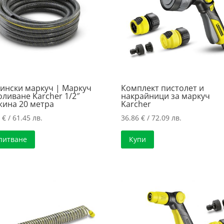
ински маркуч | Маркуч
Комплект пистолет и
оливане Karcher 1/2″
накрайници за маркуч
жина 20 метра
Karcher
2
€
/ 61.45 лв.
36.86
€
/ 72.09 лв.
питване
Купи