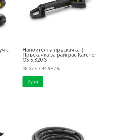
уч с
Напоителна пръскачка |
Пръскачка за райграс Karcher
OS 5.320 S
48.57
€
/ 94.99 лв.
Купи