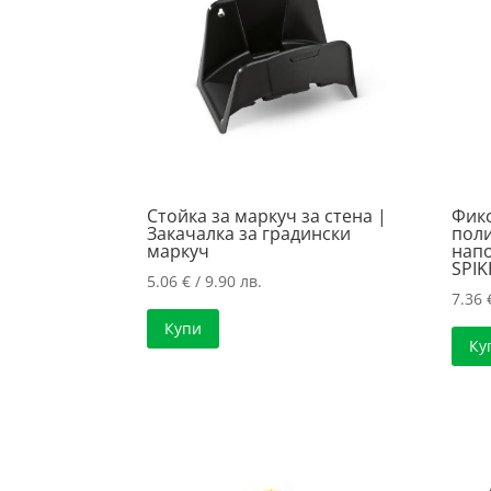
high
Стойка за маркуч за стена |
Фикс
Закачалка за градински
поли
маркуч
напо
SPIK
5.06
€
/ 9.90 лв.
7.36
Купи
Ку