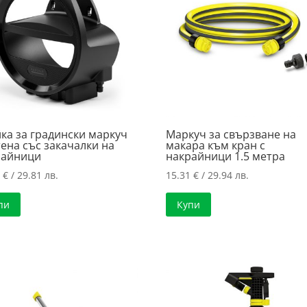
ка за градински маркуч
Маркуч за свързване на
тена със закачалки на
макара към кран с
райници
накрайници 1.5 метра
4
€
/ 29.81 лв.
15.31
€
/ 29.94 лв.
пи
Купи