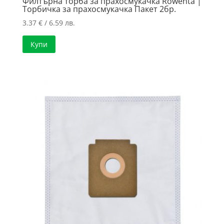
Филтърна торба за прахосмукачка Rowenta |
Торбичка за прахосмукачка Пакет 2бр.
3.37
€
/ 6.59 лв.
Купи