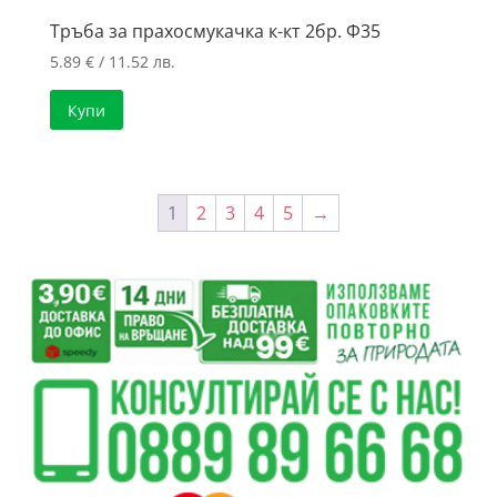
Тръба за прахосмукачка к-кт 2бр. Ф35
5.89
€
/ 11.52 лв.
Купи
1
2
3
4
5
→