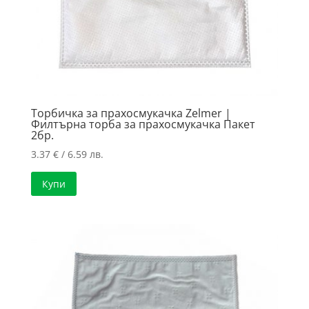
Торбичка за прахосмукачка Zelmer |
Филтърна торба за прахосмукачка Пакет
2бр.
3.37
€
/ 6.59 лв.
Купи