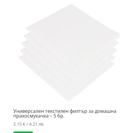
to
high
Универсален текстилен филтър за домашна
прахосмукачка – 5 бр.
2.15
€
/ 4.21 лв.