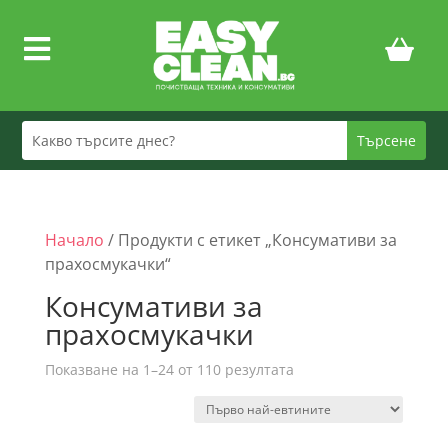

Начало
/ Продукти с етикет „Консумативи за
прахосмукачки“
Консумативи за
прахосмукачки
Sorted
Показване на 1–24 от 110 резултата
by
price:
low