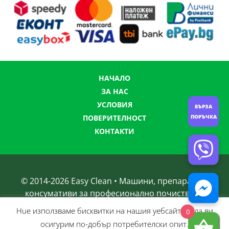
НАЧАЛО
ЗА НАС
УСЛОВИЯ
БЪРЗА
ПОВЕРИТЕЛНОСТ
ПОРЪЧКА
КОНТАКТИ
© 2014-
2026
Easy Clean • Машини, препарати и
консумативи за професионално почистване
Нue използвамe бисквитки на нашия уебсайт, за да ви
0
осигурим по-добър потребителски опит.