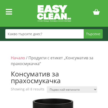

Начало
/ Продукти с етикет „Консуматив за
прахосмукачка“
Консуматив за
прахосмукачка
Sorted
Showing all 8 results
by
price:
low