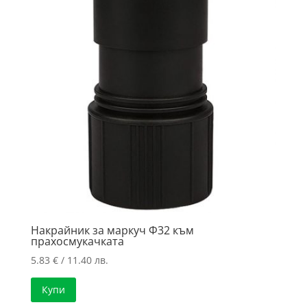
to
high
Накрайник за маркуч Ф32 към
прахосмукачката
5.83
€
/ 11.40 лв.
Купи