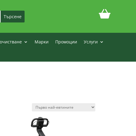
очистване
Марки
Промоции
Услуги