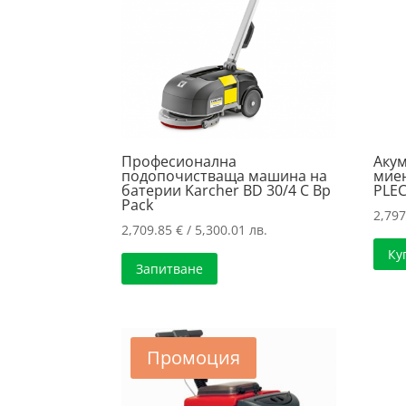
Професионална
Акум
подопочистваща машина на
миен
батерии Karcher BD 30/4 C Bp
PLE
Pack
2,79
2,709.85
€
/ 5,300.01 лв.
Ку
Запитване
Промоция