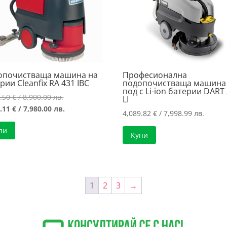
опочистваща машина на
Професионална
рии Cleanfix RA 431 IBC
подопочистваща машина
под с Li-ion батерии DART
Original
0.50
€
/ 8,900.00 лв.
LI
price
Текущата
0.11
€
/ 7,980.00 лв.
4,089.82
€
/ 7,998.99 лв.
was:
цена
пи
4,550.50 €
е:
Купи
/
4,080.11 €
8,900.00 лв..
/
7,980.00 лв..
1
2
3
→