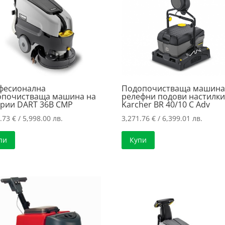
фесионална
Подопочистваща машина
опочистваща машина на
релефни подови настилк
ерии DART 36B CMP
Karcher BR 40/10 C Adv
6.73
€
/ 5,998.00 лв.
3,271.76
€
/ 6,399.01 лв.
пи
Купи