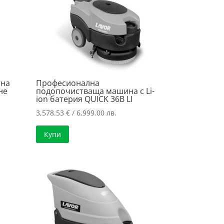
тна
Професионална
не
подопочистваща машина с Li-
ion батерия QUICK 36B LI
3,578.53
€
/ 6,999.00 лв.
Купи