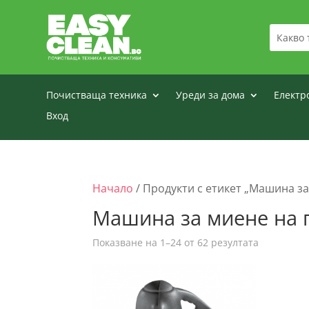
Почистваща техника
Уреди за дома
Електр
Вход
Начало
/ Продукти с етикет „Машина з
Машина за миене на 
Sorted
Показване на 1–24 от 62 резултата
by
price:
low
to