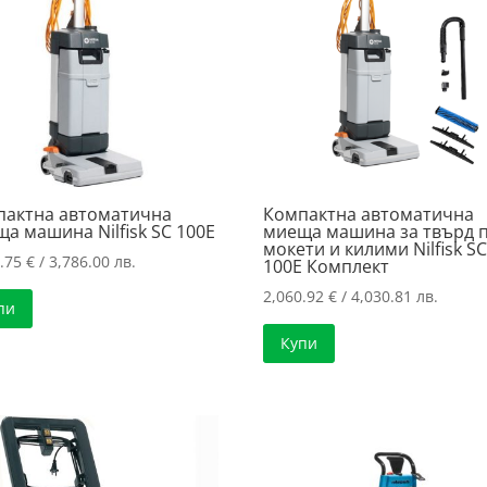
пактна автоматична
Компактна автоматична
а машина Nilfisk SC 100E
миеща машина за твърд 
мокети и килими Nilfisk S
5.75
€
/ 3,786.00 лв.
100E Комплект
2,060.92
€
/ 4,030.81 лв.
пи
Купи