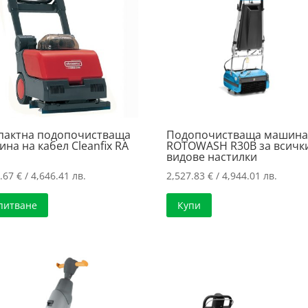
пактна подопочистваща
Подопочистваща машин
на на кабел Cleanfix RA
ROTOWASH R30B за всичк
видове настилки
5.67
€
/ 4,646.41 лв.
2,527.83
€
/ 4,944.01 лв.
питване
Купи