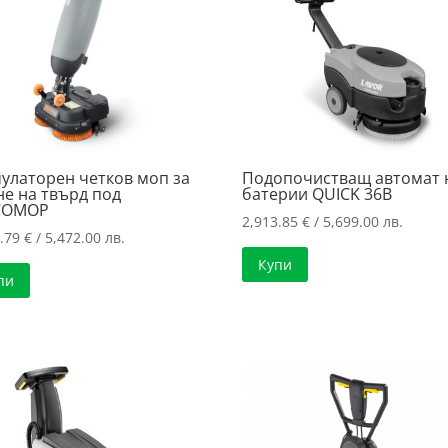
улаторен четков моп за
Подопочистващ автомат 
е на твърд под
батерии QUICK 36B
COMOP
2,913.85
€
/ 5,699.00 лв.
7.79
€
/ 5,472.00 лв.
Купи
пи