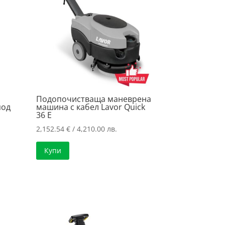
Подопочистваща маневрена
под
машина с кабел Lavor Quick
C
36 E
2,152.54
€
/ 4,210.00 лв.
Купи