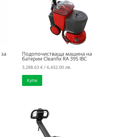
 за
Подопочистваща машина на
и
батерии Cleanfix RA 395 IBC
3,288.63
€
/ 6,432.00 лв.
Купи