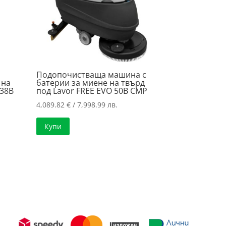
Подопочистваща машина с
 на
батерии за миене на твърд
 38B
под Lavor FREE EVO 50B CMP
4,089.82
€
/ 7,998.99 лв.
Купи