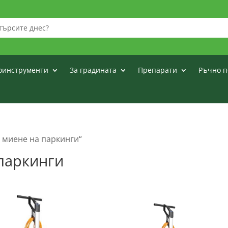
оинструменти
За градината
Препарати
Ръчно п
а миене на паркинги“
паркинги