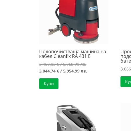
Подопочистваща машина на
Про
кабел Cleanfix RA 431 E
под
бат
Original
3,460.93
€
/ 6,768.99 лв.
3,06
price
Текущата
3,044.74
€
/ 5,954.99 лв.
was:
цена
Ку
Купи
3,460.93 €
е:
/
3,044.74 €
6,768.99 лв..
/
5,954.99 лв..