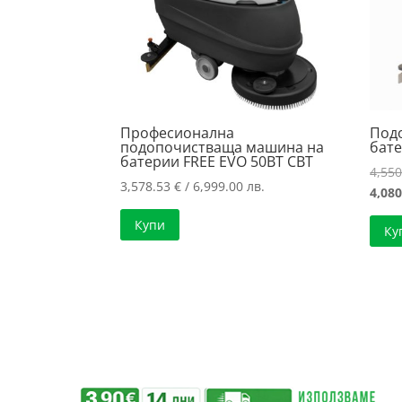
Професионална
Под
подопочистваща машина на
бате
батерии FREE EVO 50BT CBT
4,55
3,578.53
€
/ 6,999.00 лв.
4,08
Купи
Ку