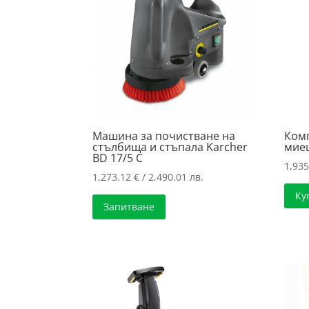
high
Машина за почистване на
Ком
стълбища и стъпала Karcher
миещ
BD 17/5 C
1,93
1,273.12
€
/ 2,490.01 лв.
Ку
Запитване