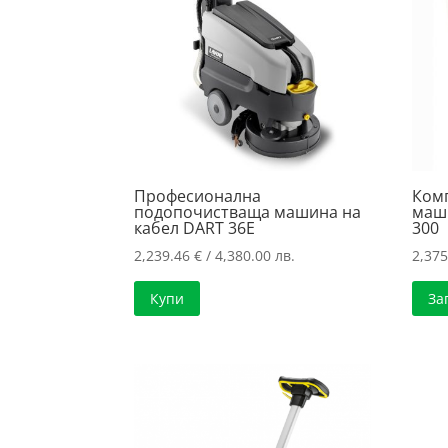
Професионална
Ком
подопочистваща машина на
маши
кабел DART 36E
300
2,239.46
€
/ 4,380.00 лв.
2,37
Купи
За