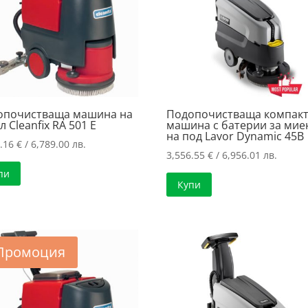
опочистваща машина на
Подопочистваща компак
л Cleanfix RA 501 E
машина с батерии за мие
на под Lavor Dynamic 45B
1.16
€
/ 6,789.00 лв.
3,556.55
€
/ 6,956.01 лв.
пи
Купи
Промоция