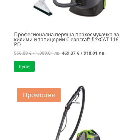
Професионална перяща прахосмукачка за
килими и тапицерии Cleancraft flexCAT 116
PD
Original
Текущата
556.80
€
/ 1,089.01 лв.
469.37
€
/ 918.01 лв.
price
цена
Купи
was:
е:
556.80 €
469.37 €
/
/
1,089.01 лв..
918.01 лв..
Промоция