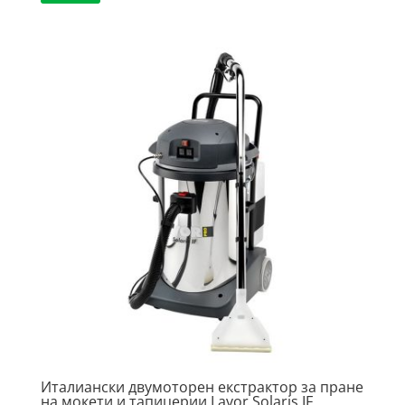
Италиански двумоторен екстрактор за пране
на мокети и тапицерии Lavor Solaris IF