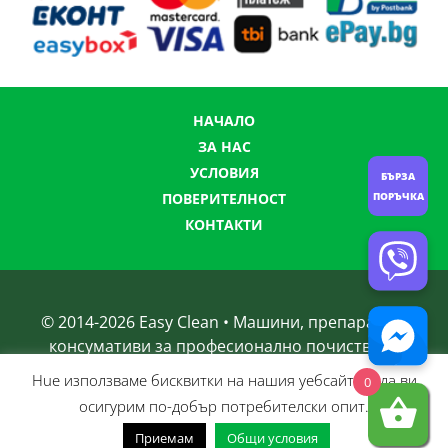
НАЧАЛО
ЗА НАС
УСЛОВИЯ
БЪРЗА
ПОВЕРИТЕЛНОСТ
ПОРЪЧКА
КОНТАКТИ
© 2014-
2026
Easy Clean • Машини, препарати и
консумативи за професионално почистване
Нue използвамe бисквитки на нашия уебсайт, за да ви
0
осигурим по-добър потребителски опит.
Приемам
Общи условия