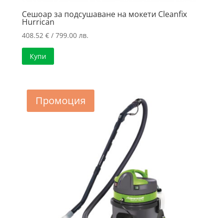
Сешоар за подсушаване на мокети Cleanfix
Hurrican
408.52
€
/ 799.00 лв.
Купи
Промоция