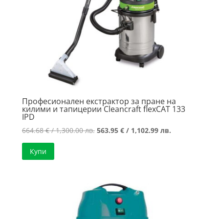
Професионален екстрактор за пране на
килими и тапицерии Cleancraft flexCAT 133
IPD
Original
Текущата
664.68
€
/ 1,300.00 лв.
563.95
€
/ 1,102.99 лв.
price
цена
Купи
was:
е:
664.68 €
563.95 €
/
/
1,300.00 лв..
1,102.99 лв..