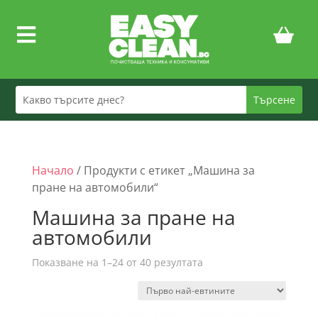

Начало
/ Продукти с етикет „Машина за
пране на автомобили“
Машина за пране на
автомобили
Sorted
Показване на 1–24 от 40 резултата
by
price:
low