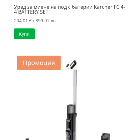
Уред за миене на под с батерии Karcher FC 4-
4 BATTERY SET
204.01
€
/ 399.01 лв.
Купи
Промоция