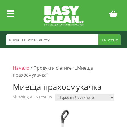

Начало
/ Продукти с етикет „Миеща
прахосмукачка“
Миеща прахосмукачка
Sorted
Showing all 5 results
by
price:
low
to