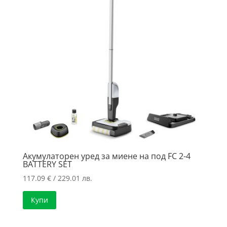
high
Акумулаторен уред за миене на под FC 2-4
BATTERY SET
117.09
€
/ 229.01 лв.
Купи