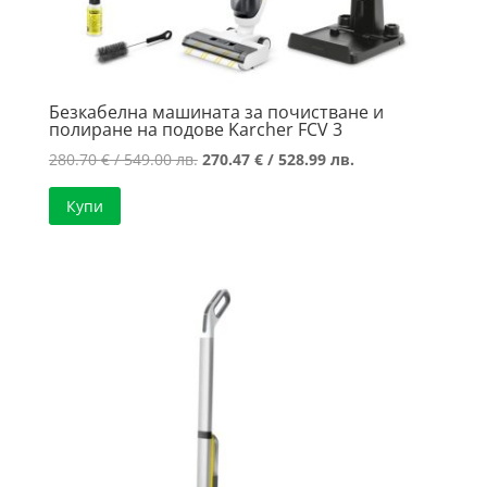
Безкабелна машината за почистване и
полиране на подове Karcher FCV 3
Original
Текущата
280.70
€
/ 549.00 лв.
270.47
€
/ 528.99 лв.
price
цена
Купи
was:
е:
280.70 €
270.47 €
/
/
549.00 лв..
528.99 лв..