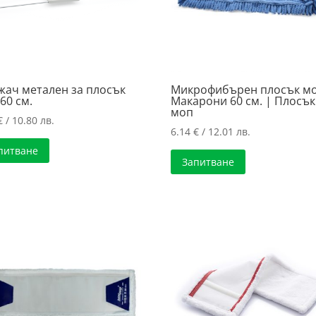
ач метален за плосък
Микрофибърен плосък м
60 см.
Макарони 60 см. | Плосък
моп
€
/ 10.80 лв.
6.14
€
/ 12.01 лв.
питване
Запитване