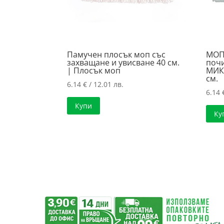
Памучен плосък моп със
МОП 
захващане и увисване 40 см.
почи
| Плосък моп
МИК
см.
6.14
€
/ 12.01 лв.
6.14
Купи
Ку