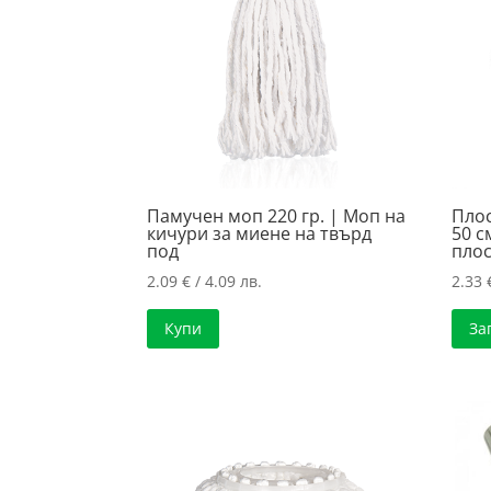
high
Памучен моп 220 гр. | Моп на
Пло
кичури за миене на твърд
50 с
под
пло
2.09
€
/ 4.09 лв.
2.33
Купи
За