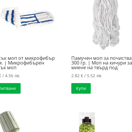
сък моп от микрофибър
Памучен моп за почиств
м. | Микрофибърен
300 гр. | Моп на кичури з
сък моп
миене на твърд под
€
/ 4.56 лв.
2.82
€
/ 5.52 лв.
питване
Купи