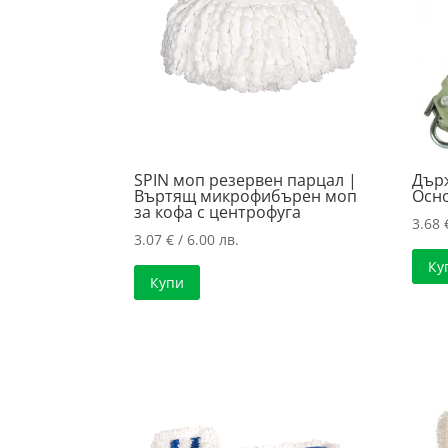
SPIN моп резервен парцал |
Държ
Въртящ микрофибърен моп
Осн
за кофа с центрофуга
3.68
3.07
€
/ 6.00 лв.
Ку
Купи