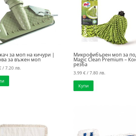
ач за моп на кичури |
Микрофибърен моп за по
ова за въжен моп
Magic Clean Premium – Ко
резба
€
/ 7.20 лв.
3.99
€
/ 7.80 лв.
пи
Купи