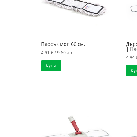
Плосък моп 60 см.
Държ
| П
4.91
€
/ 9.60 лв.
4.94
Купи
Ку