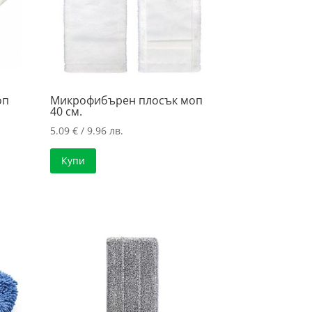
оп
Микрофибърен плосък моп
40 см.
5.09
€
/ 9.96 лв.
Купи