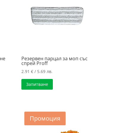
ане
Резервен парцал за моп със
а
спрей Proff
2.91
€
/ 5.69 лв.
Запитване
Промоция