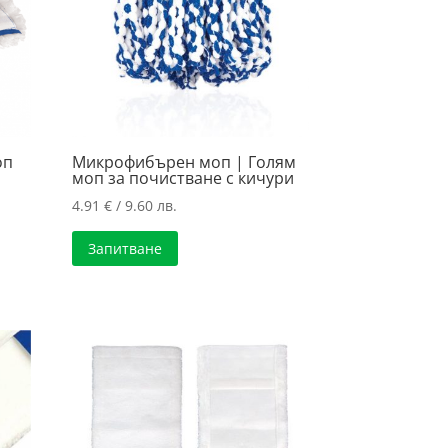
оп
Микрофибърен моп | Голям
моп за почистване с кичури
4.91
€
/ 9.60 лв.
Запитване