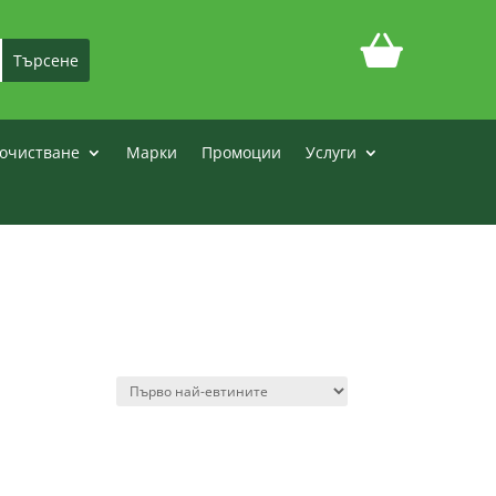
очистване
Марки
Промоции
Услуги