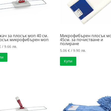
ач за плосък моп 40 см.
Микрофибърен плосък м
лосък микрофибърен моп
45см. за почистване и
полиране
€
/ 9.66 лв.
5.06
€
/ 9.90 лв.
пи
Купи