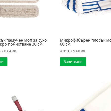
ък памучен моп за сухо
Микрофибърен плосък м
кро почистване 30 см.
60 см.
€
/ 8.64 лв.
4.91
€
/ 9.60 лв.
пи
Запитване