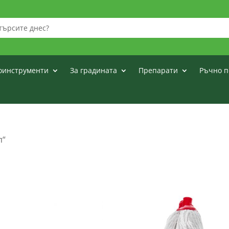
оинструменти
За градината
Препарати
Ръчно п
п“