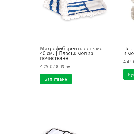
Микрофибърен плосък моп
Плос
40 см. | Плосък моп за
и мо
почистване
4.42
4.29
€
/ 8.39 лв.
Ку
Запитване