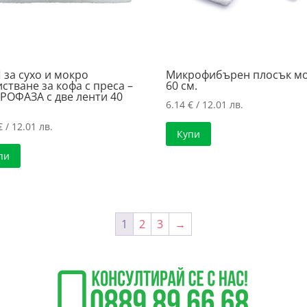
за сухо и мокро
Микрофибърен плосък м
стване за кофа с преса –
60 см.
РОФАЗА с две ленти 40
6.14
€
/ 12.01 лв.
€
/ 12.01 лв.
Купи
пи
1
2
3
→