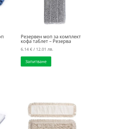
оп
Резервен моп за комплект
кофа таблет – Резерва
6.14
€
/ 12.01 лв.
Запитване