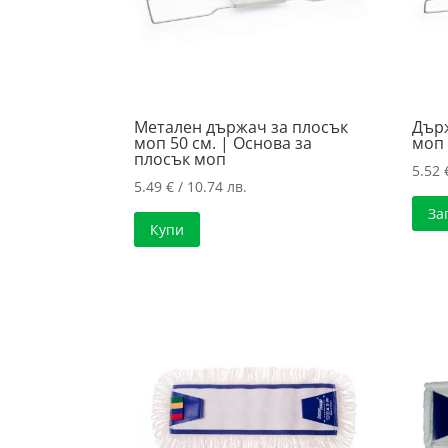
Метален държач за плосък
Държ
моп 50 см. | Основа за
моп 
плосък моп
5.52
5.49
€
/ 10.74 лв.
За
Купи