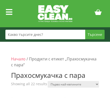

Начало
/ Продукти с етикет „Прахосмукачка
с пара“
Прахосмукачка с пара
Sorted
Showing all 22 results
by
price:
low
to