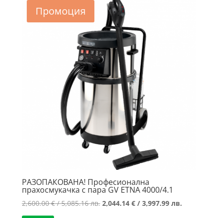
Промоция
РАЗОПАКОВАНА! Професионална
прахосмукачка с пара GV ETNA 4000/4.1
Original
Текущата
2,600.00
€
/ 5,085.16 лв.
2,044.14
€
/ 3,997.99 лв.
price
цена