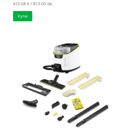
415.68
€
/ 813.00 лв.
Купи