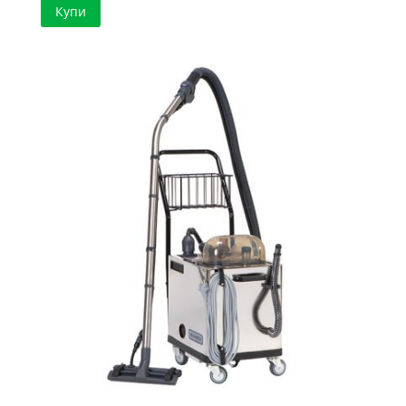
Купи
was:
е:
2,600.00 €
2,044.14 €
/
/
5,085.16 лв..
3,997.99 лв