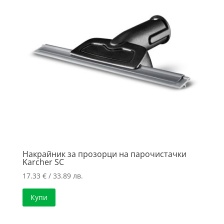
high
Накрайник за прозорци на парочистачки
Karcher SC
17.33
€
/ 33.89 лв.
Купи