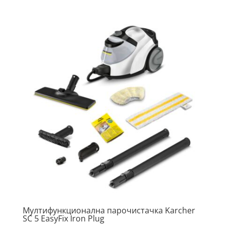
Мултифункционална парочистачка Karcher
SC 5 EasyFix Iron Plug