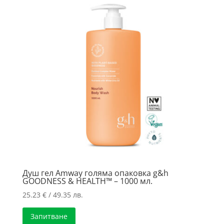
high
Душ гел Amway голяма опаковка g&h
GOODNESS & HEALTH™ – 1000 мл.
25.23
€
/ 49.35 лв.
Запитване