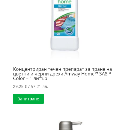
Концентриран течен препарат за пране на
цветни и черни дрехи Amway Home™ SA8™
Color – 1 литър
29.25
€
/ 57.21 лв.
Запитване