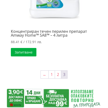
Концентриран течен перилен препарат
Amway Home™ SA8™ – 4 литра
88.41
€
/ 172.91 лв.
Запитване
←
1
2
3