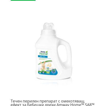
Течен перилен препарат с омекотяващ
ефект за бебешки дрехи Amway Home™ SA8™