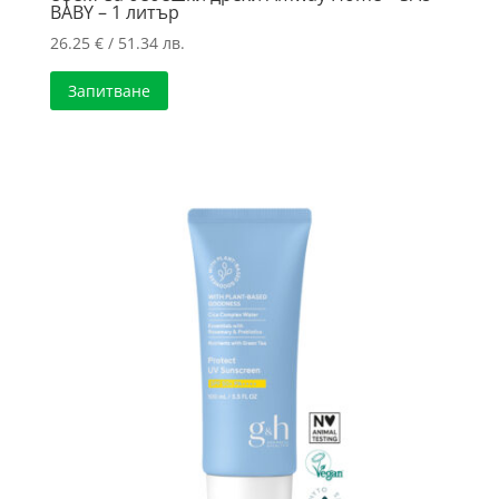
BABY – 1 литър
26.25
€
/ 51.34 лв.
Запитване