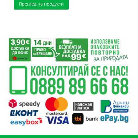
Преглед на продукти
20.25 €
/
39.61 лв.
through
34.97 €
/
68.40 лв.