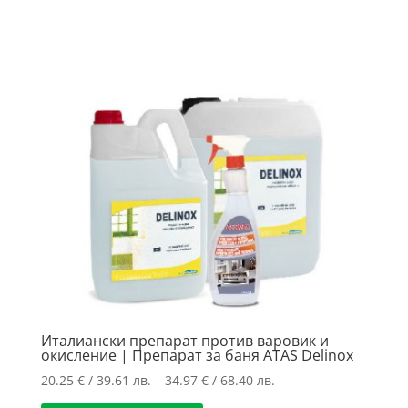
Италиански препарат против варовик и
окисление | Препарат за баня ATAS Delinox
Price
20.25
€
/ 39.61 лв.
–
34.97
€
/ 68.40 лв.
range: