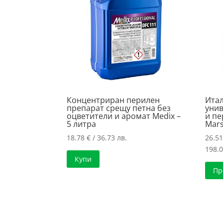
Концентриран перилен
Ита
препарат срещу петна без
унив
оцветители и аромат Medix –
и п
5 литра
Mars
18.78
€
/ 36.73 лв.
26.5
198.0
Купи
Пр