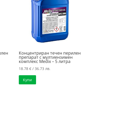
илен
Концентриран течен перилен
препарат с мултиензимен
комплекс Medix – 5 литра
18.78
€
/ 36.73 лв.
Купи