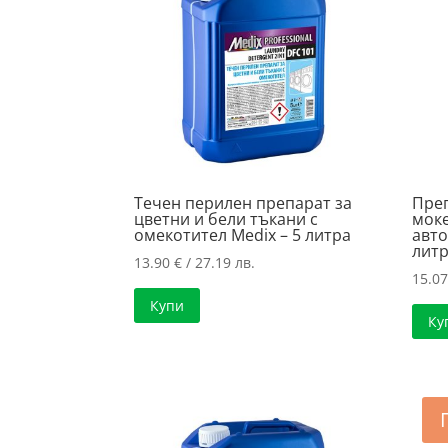
Течен перилен препарат за
Преп
цветни и бели тъкани с
моке
омекотител Medix – 5 литра
авто
лит
13.90
€
/ 27.19 лв.
15.0
Купи
Ку