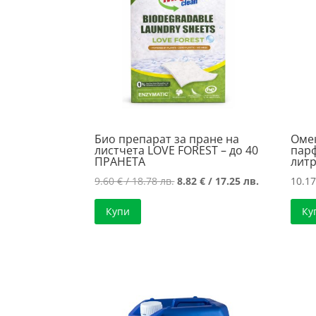
high
Био препарат за пране на
Омек
листчета LOVE FOREST – до 40
парф
ПРАНЕТА
лит
Original
Текущата
9.60
€
/ 18.78 лв.
8.82
€
/ 17.25 лв.
10.1
price
цена
Купи
Ку
was:
е:
9.60 €
8.82 €
/
/
18.78 лв..
17.25 лв..