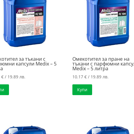
отител за тъкани с
Омекотител за пране на
юмни капсули Medix – 5
тъкани с парфюмни капсу
ра
Medix – 5 литра
7
€
/ 19.89 лв.
10.17
€
/ 19.89 лв.
пи
Купи