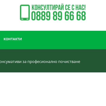
/
198.01 лв.
КОНТАКТИ
 консумативи за професионално почистване