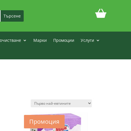
очистване
Марки
Промоции
Услуги
Промоция