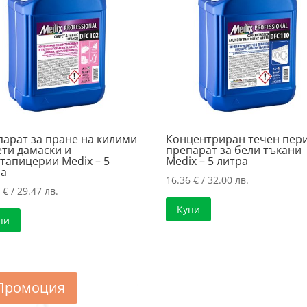
арат за пране на килими
Концентриран течен пер
ти дамаски и
препарат за бели тъкани
тапицерии Medix – 5
Medix – 5 литра
ра
16.36
€
/ 32.00 лв.
7
€
/ 29.47 лв.
Купи
пи
Промоция