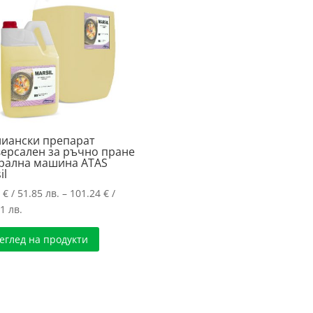
лиански препарат
ерсален за ръчно пране
ерална машина ATAS
il
1
€
/ 51.85 лв.
–
101.24
€
/
Price
1 лв.
range:
еглед на продукти
26.51 €
/
51.85 лв.
through
101.24 €