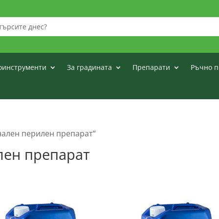
оинструменти
За градината
Препарати
Ръчно п
нален перилен препарат“
лен препарат