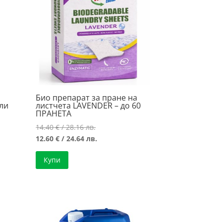
Био препарат за пране на
ли
листчета LAVENDER – до 60
ПРАНЕТА
Original
14.40
€
/ 28.16 лв.
price
Текущата
12.60
€
/ 24.64 лв.
was:
цена
Купи
14.40 €
е:
/
12.60 €
28.16 лв..
/
24.64 лв..