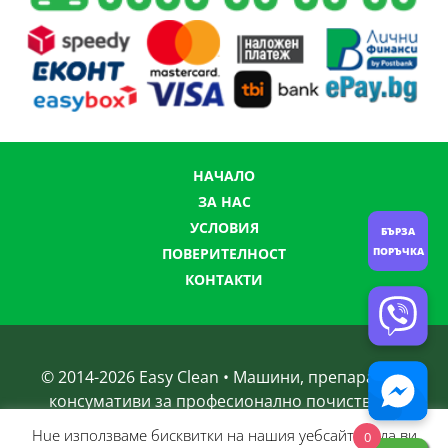
НАЧАЛО
ЗА НАС
УСЛОВИЯ
БЪРЗА
ПОРЪЧКА
ПОВЕРИТЕЛНОСТ
КОНТАКТИ
© 2014-
2026
Easy Clean • Машини, препарати и
консумативи за професионално почистване
Нue използвамe бисквитки на нашия уебсайт, за да ви
0