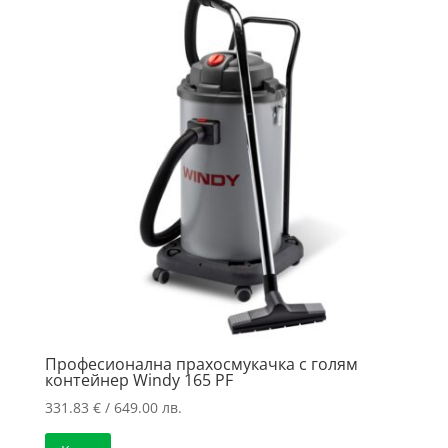
low
to
high
Професионална прахосмукачка с голям
контейнер Windy 165 PF
331.83
€
/ 649.00 лв.