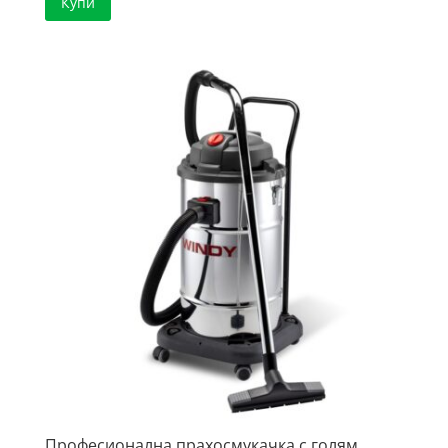
Купи
Професионална прахосмукачка с голям