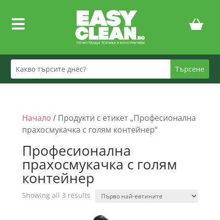

Начало
/ Продукти с етикет „Професионална
прахосмукачка с голям контейнер“
Професионална
прахосмукачка с голям
контейнер
Sorted
Showing all 3 results
by
price: