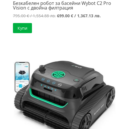
Безкабелен робот за басейни Wybot C2 Pro
Vision с двойна филтрация
Original
Текущата
795.00
€
/ 1,554.88 лв.
699.00
€
/ 1,367.13 лв.
price
цена
Купи
was:
е:
795.00 €
699.00 €
/
/
1,554.88 лв..
1,367.13 лв..