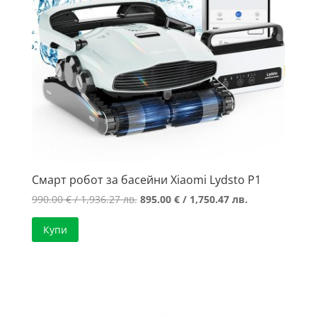
Смарт робот за басейни Xiaomi Lydsto P1
Original
Текущата
990.00
€
/ 1,936.27 лв.
895.00
€
/ 1,750.47 лв.
price
цена
Купи
was:
е:
990.00 €
895.00 €
/
/
1,936.27 лв..
1,750.47 лв..