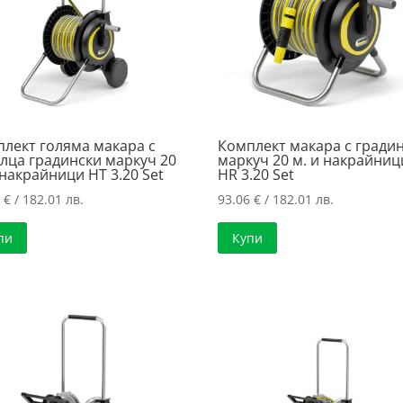
лект голяма макара с
Комплект макара с гради
лца градински маркуч 20
маркуч 20 м. и накрайниц
 накрайници HT 3.20 Set
HR 3.20 Set
6
€
/ 182.01 лв.
93.06
€
/ 182.01 лв.
пи
Купи