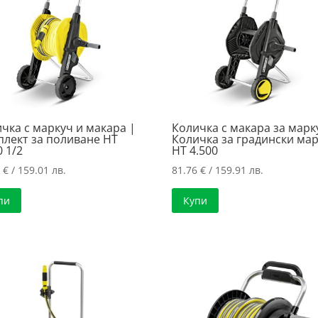
чка с маркуч и макара |
Количка с макара за марк
лект за поливане HT
Количка за градински ма
0 1/2
HT 4.500
0
€
/ 159.01 лв.
81.76
€
/ 159.91 лв.
пи
Купи