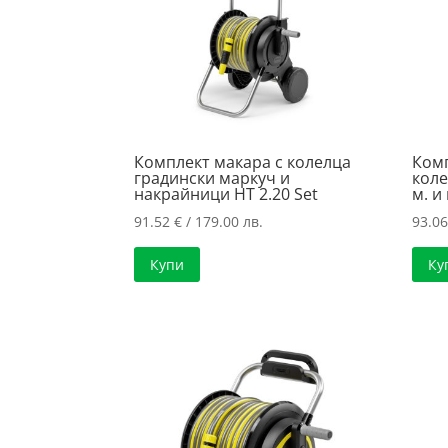
Комплект макара с колелца
Комп
градински маркуч и
коле
накрайници HT 2.20 Set
м. и
91.52
€
/ 179.00 лв.
93.0
Купи
Ку