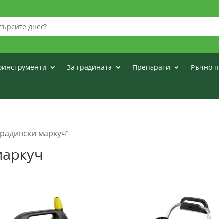
оинструменти
За градината
Препарати
Ръчно п
 градински маркуч“
маркуч