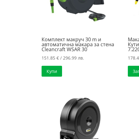
Комплект макруч 30 m и
Мака
автоматична макара за стена
Кути
Cleancraft WSAR 30
7.2
151.85
€
/ 296.99 лв.
178.
Купи
За