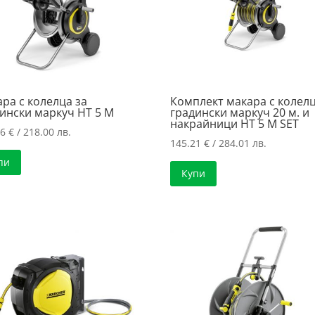
ра с колелца за
Комплект макара с колел
ински маркуч HT 5 M
градински маркуч 20 м. и
накрайници HT 5 M SET
46
€
/ 218.00 лв.
145.21
€
/ 284.01 лв.
пи
Купи