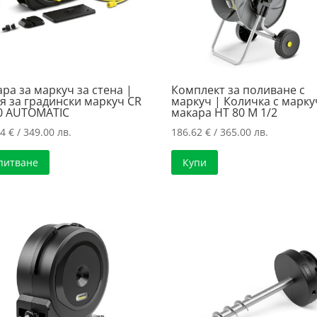
ра за маркуч за стена |
Комплект за поливане с
я за градински маркуч CR
маркуч | Количка с марку
20 AUTOMATIC
макара HT 80 M 1/2
44
€
/ 349.00 лв.
186.62
€
/ 365.00 лв.
питване
Купи