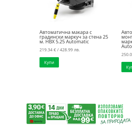
Автоматична макара с
Авто
градински маркуч за стена 25
монт
м. HBX 5.25 Automatic
марк
Auto
219.34
€
/ 428.99 лв.
250.
Купи
Ку