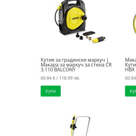
high
Кутия за градински маркуч |
Мака
Макара за маркуч за стена CR
Кути
3.110 BALCONY
HBX 
60.84
€
/ 118.99 лв.
60.8
Купи
Ку