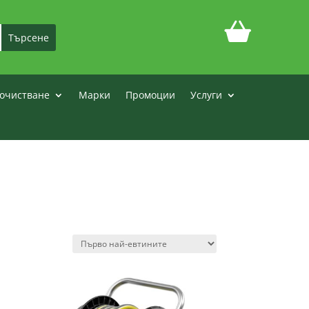
очистване
Марки
Промоции
Услуги