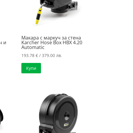
Макара с маркуч за стена
ч и
Karcher Hose Box HBX 4.20
Automatic
193.78
€
/ 379.00 лв.
Купи