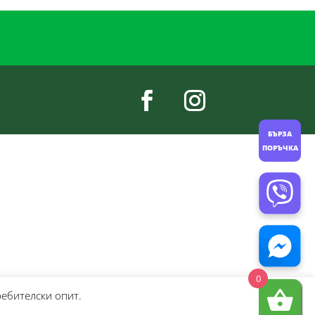
БЪРЗА
ПОРЪЧКА
0
ребителски опит.