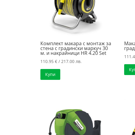
Комплект макара с монтаж за
Мака
стена с градински маркуч 30
град
м. и накрайници HR 4.20 Set
111.
110.95
€
/ 217.00 лв.
Ку
Купи