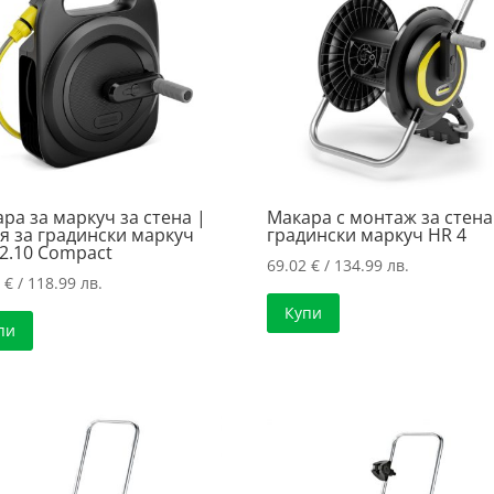
ра за маркуч за стена |
Макара с монтаж за стена
я за градински маркуч
градински маркуч HR 4
2.10 Compact
69.02
€
/ 134.99 лв.
4
€
/ 118.99 лв.
Купи
пи