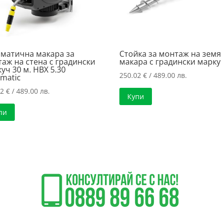
матична макара за
Стойка за монтаж на земя
аж на стена с градински
макара с градински марк
уч 30 м. HBX 5.30
250.02
€
/ 489.00 лв.
matic
02
€
/ 489.00 лв.
Купи
пи