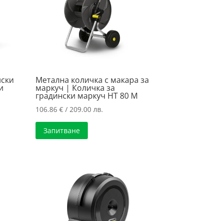
нски
Метална количка с макара за
и
маркуч | Количка за
градински маркуч HT 80 M
106.86
€
/ 209.00 лв.
Запитване