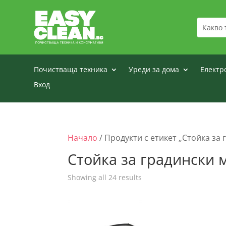
Почистваща техника
Уреди за дома
Електр
Вход
Начало
/ Продукти с етикет „Стойка за
Стойка за градински 
Sorted
Showing all 24 results
by
price:
low
to