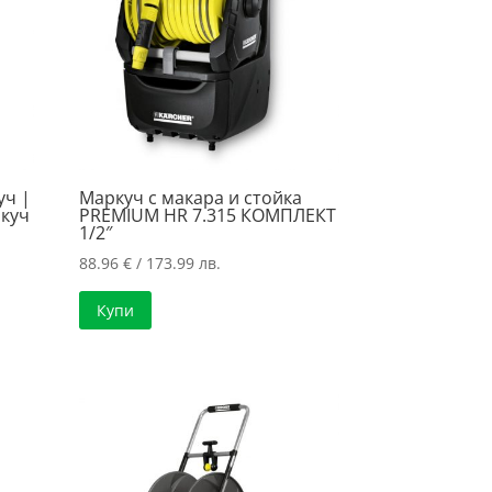
уч |
Маркуч с макара и стойка
ркуч
PREMIUM HR 7.315 КОМПЛЕКТ
1/2″
88.96
€
/ 173.99 лв.
Купи